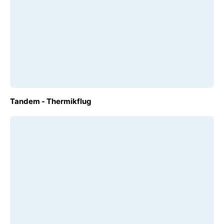
AB
Tandem - Thermikflug
€ 180,00