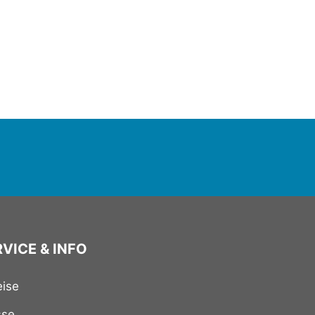
VICE & INFO
eise
sse