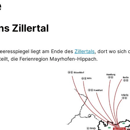
e
s Zillertal
eresspiegel liegt am Ende des
Zillertals
, dort wo sich 
eilt, die Ferienregion Mayrhofen-Hippach.