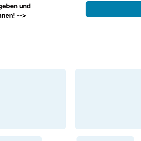
 geben und
nnen! -->