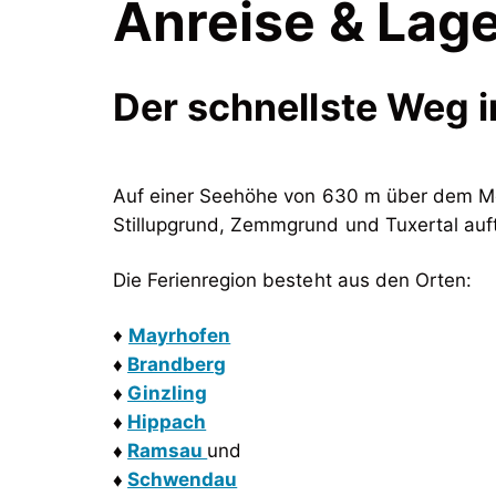
Anreise & Lag
Der schnellste Weg in
Auf einer Seehöhe von 630 m über dem Me
Stillupgrund, Zemmgrund und Tuxertal auft
Die Ferienregion besteht aus den Orten:
♦
Mayrhofen
♦
Brandberg
♦
Ginzling
♦
Hippach
♦
Ramsau
♦
Schwendau