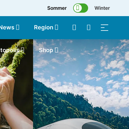
Sommer
Winter
 News
Region
topolis
Shop