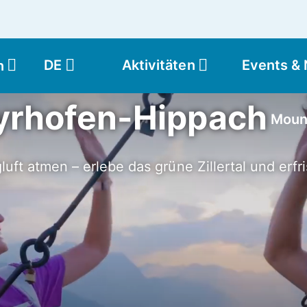
DE
Aktivitäten
Events &
n
yrhofen-Hippach
Moun
luft atmen – erlebe das grüne Zillertal und erf