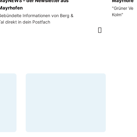
MayNEWS – der Newsletter aus
Mayrhofen
Mayrhofen
"Grüner Velt
Kolm"
Gebündelte Informationen von Berg &
al direkt in dein Postfach