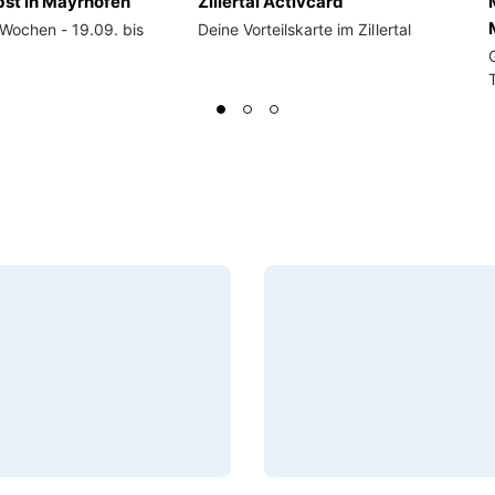
st in Mayrhofen
Zillertal Activcard
 Wochen - 19.09. bis
Deine Vorteilskarte im Zillertal
T