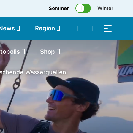
Sommer
Winter
 News
Region
topolis
Shop
rischende Wasserquellen.