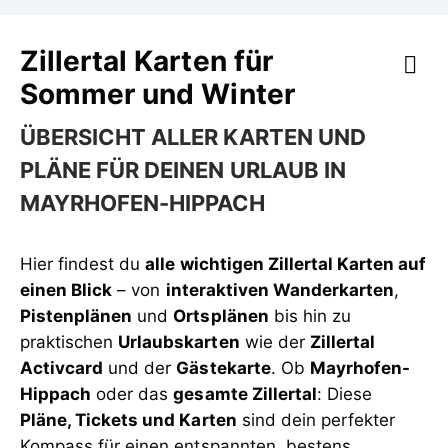
Zillertal Karten für
Sommer und Winter
ÜBERSICHT ALLER KARTEN UND
PLÄNE FÜR DEINEN URLAUB IN
MAYRHOFEN-HIPPACH
Hier findest du
alle wichtigen Zillertal Karten auf
einen Blick
– von
interaktiven Wanderkarten
,
Pistenplänen
und
Ortsplänen
bis hin zu
praktischen
Urlaubskarten
wie der
Zillertal
Activcard
und der
Gästekarte
. Ob
Mayrhofen-
Hippach
oder das
gesamte Zillertal
: Diese
Pläne, Tickets und Karten
sind dein perfekter
Kompass für einen entspannten, bestens