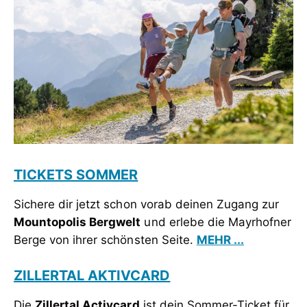
TICKETS SOMMER
Sichere dir jetzt schon vorab deinen Zugang zur
Mountopolis Bergwelt
und erlebe die Mayrhofner
Berge von ihrer schönsten Seite.
MEHR ...
ZILLERTAL AKTIVCARD
Die
Zillertal Activcard
ist dein Sommer-Ticket für