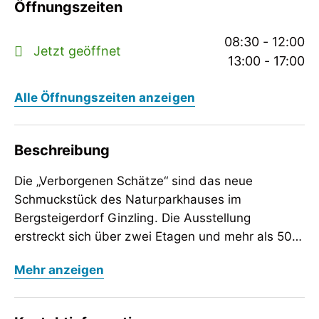
Öffnungszeiten
08:30 - 12:00
Jetzt geöffnet
13:00 - 17:00
Alle Öffnungszeiten anzeigen
Beschreibung
Die „Verborgenen Schätze“ sind das neue
Schmuckstück des Naturparkhauses im
Bergsteigerdorf Ginzling. Die Ausstellung
erstreckt sich über zwei Etagen und mehr als 500
m² und nimmt die Besucher mit auf eine
Die „Verborgenen Schätze“ sind das neue
Mehr anzeigen
einzigartige Reise durch die geologische
Schmuckstück des Naturparkhauses im
Geschichte der Zillertaler Alpen und zeigt die
Bergsteigerdorf Ginzling. Die Ausstellung
funkelnden Kristallschätze, die über Millionen
erstreckt sich über zwei Etagen und mehr als 500