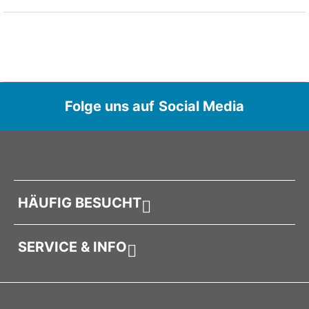
Kutschfahrt mit Freunden oder mit der Familie
durch Mayrhofen
Steig ein und genieße eine entspannende Kutschfahrt
mit deinen Liebsten. Durch die Ortschaft und am
Folge uns auf Social Media
Waldesrand entlang die schönsten Plätze von
Mayrhofen erkunden und dabei die Seele baumeln
lassen.
Gut zu wissen:
HÄUFIG BESUCHT
Der Treffpunkt ist in Mayrhofen, Rauchenwald 657.
Befindet sich eure Unterkunft in Mayrhofen, können
SERVICE & INFO
wir euch mit der Kutsche direkt vom Hotel abholen.
Bitte hier um Kontaktaufnahme und Vereinbarung
unter +43 5285 63350!