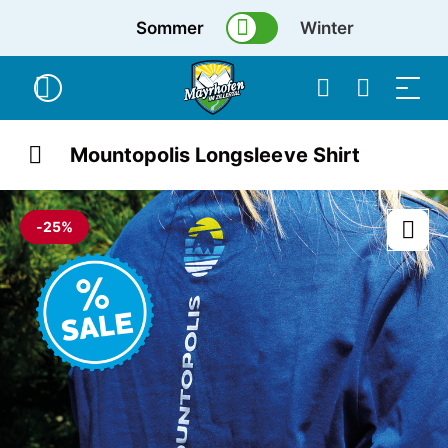
Sommer
Winter
Mountopolis Longsleeve Shirt
-25%