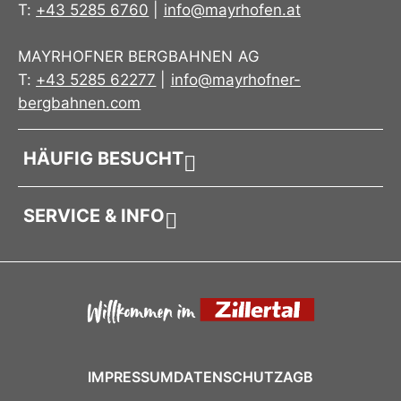
T:
+43 5285 6760
|
info@mayrhofen.at
Ideal für:
Wanderer, Naturliebhaber,
Markanter Mountopolis Print auf der
Sommergäste und alle, die den alpinen Lifestyle
Rückseite
MAYRHOFNER BERGBAHNEN AG
der
Mayrhofner Bergbahnen im Zillertal
Ideal für Wandern, Bergtouren & Outdoor-
T:
+43 5285 62277
|
info@mayrhofner-
genießen.
Aktivitäten
bergbahnen.com
Ideal für:
Wanderer, Naturliebhaber,
Sommergäste und alle, die den alpinen Lifestyle
HÄUFIG BESUCHT
der
Mayrhofner Bergbahnen im Zillertal
genießen.
SERVICE & INFO
IMPRESSUM
DATENSCHUTZ
AGB