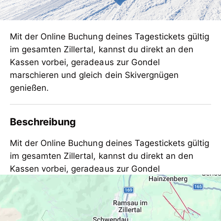
Mit der Online Buchung deines Tagestickets gültig
im gesamten Zillertal, kannst du direkt an den
Kassen vorbei, geradeaus zur Gondel
marschieren und gleich dein Skivergnügen
genießen.
Beschreibung
Mit der Online Buchung deines Tagestickets gültig
im gesamten Zillertal, kannst du direkt an den
Kassen vorbei, geradeaus zur Gondel
marschieren und gleich dein Skivergnügen
genießen. Wähle das entsprechende Datum an
Mit der Online Buchung deines Tagestickets gültig
Mehr anzeigen
welchem dein Skipass gültig sein soll, sowie die
im gesamten Zillertal, kannst du direkt an den
Anzahl der Personen aus. Wenn der Tagesskipass
Kassen vorbei, geradeaus zur Gondel