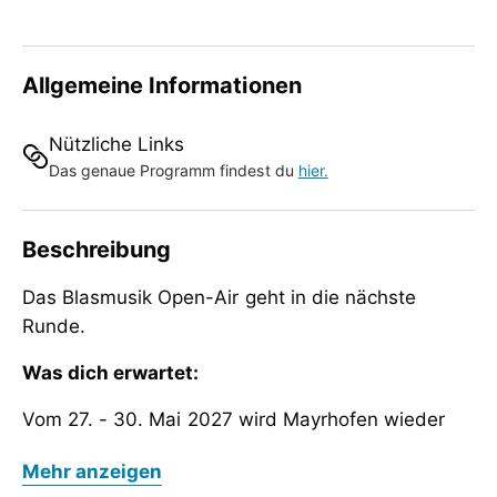
Allgemeine Informationen
Nützliche Links
Das genaue Programm findest du
hier.
Beschreibung
Das Blasmusik Open-Air geht in die nächste
Runde.
Was dich erwartet:
Vom 27. - 30. Mai 2027 wird Mayrhofen wieder
zum Blasmusik-Mittelpunkt im Zillertal. Bekannte
Das Blasmusik Open-Air geht in die nächste
Mehr anzeigen
und beliebte Musikgruppen aus allen
Runde.