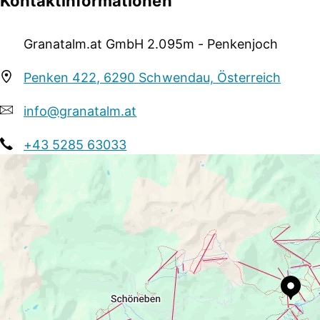
Kontaktinformationen
Weißwurst Frühstück (1 Paar Weißwürste mit süßem
Granatalm.at GmbH 2.095m - Penkenjoch
0,5l)
Gut zu wissen:
Penken 422, 6290 Schwendau, Österreich
Öffnungszeiten sind täglich von 08:30 bis 16:30 Uhr (
info@granatalm.at
+43 5285 63033
www.granatalm.at