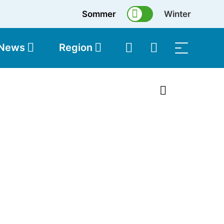
Sommer
Winter
 News
Region
topolis
Shop
1 von 4