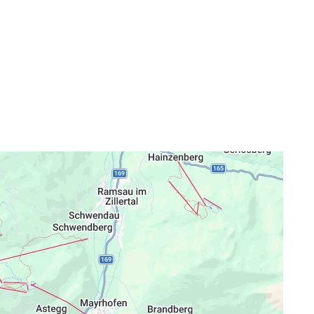
 Senf, Breze und 1 Schneider Helle Weisse
Winter) und 09:00 bis 16:30 Uhr (Sommer)