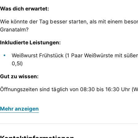
Was dich erwartet:
Wie könnte der Tag besser starten, als mit einem beso
Granatalm?
Inkludierte Leistungen:
Weißwurst Frühstück (1 Paar Weißwürste mit süßem
0,5l)
Gut zu wissen:
Öffnungszeiten sind täglich von 08:30 bis 16:30 Uhr (
Was dich erwartet:
Mehr anzeigen
Wie könnte der Tag besser starten, als mit einem beso
Granatalm?
Inkludierte Leistungen: