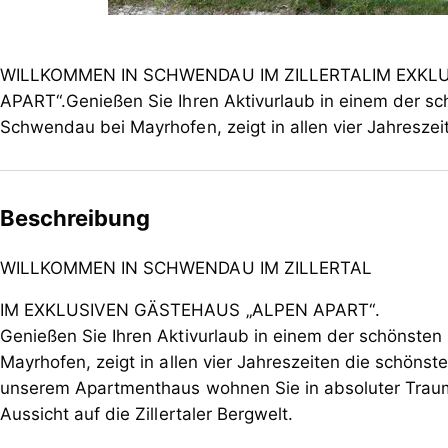
WILLKOMMEN IN SCHWENDAU IM ZILLERTALIM EXKL
APART“.Genießen Sie Ihren Aktivurlaub in einem der sc
Schwendau bei Mayrhofen, zeigt in allen vier Jahreszei
Beschreibung
WILLKOMMEN IN SCHWENDAU IM ZILLERTAL
IM EXKLUSIVEN G
Ä
STEHAUS
„
ALPEN APART
“
.
Genie
ß
en Sie Ihren Aktivurlaub in einem der sch
ö
nsten
Mayrhofen, zeigt in allen vier Jahreszeiten die sch
ö
nste
unserem Apartmenthaus wohnen Sie in absoluter Traum
Aussicht auf die Zillertaler Bergwelt.