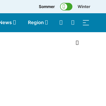
Sommer
Winter
 News
Region
topolis
Shop
1 von 25