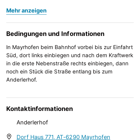
Englisch
Mehr anzeigen
Verpflegung
Brötchenservice, Frühstück, keine
Bedingungen und Informationen
Verpflegung
In Mayrhofen beim Bahnhof vorbei bis zur Einfahrt
Kinder
Süd, dort links einbiegen und nach dem Kraftwerk
Gitterbett / Babybett, Kinderermäßigung,
in die erste Nebenstraße rechts einbiegen, dann
Kinderfreundlich, Kinderhochstuhl
noch ein Stück die Straße entlang bis zum
Tagung / Kongress
Anderlerhof.
WiFi
Sport / Freizeit
Kontaktinformationen
Garten / Wiese, Gratiseintritt ins
Hallen-/Freibad, Liegewiese
Anderlerhof
Dorf Haus 771, AT-6290 Mayrhofen