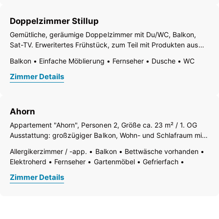
Etage
Doppelzimmer Stillup
Gemütliche, geräumige Doppelzimmer mit Du/WC, Balkon,
Sat-TV. Erweritertes Frühstück, zum Teil mit Produkten aus
der eigenen Landwirtschaft.
Balkon
Einfache Möblierung
Fernseher
Dusche
WC
Zimmer Details
Ahorn
Appartement "Ahorn", Personen 2, Größe ca. 23 m² / 1. OG
Ausstattung: großzügiger Balkon, Wohn- und Schlafraum mit
Doppelbett (Beistellbett für Kind erfragen), Kabel-TV, W-LAN,
Allergikerzimmer / -app.
Balkon
Bettwäsche vorhanden
Küchenzeile mit Kühlschrank enthalten Mikrowelle,
Elektroherd
Fernseher
Gartenmöbel
Gefrierfach
Wasserkocher,
Geschirr vorhanden
Geschirrspülbecken
Zimmer Details
Kaffee-Maschine
Küchenzeile
Kühlschrank
Mikrowelle
Tisch- und Küchenwäsche
Toaster
Wohn-/Schlafräume kombiniert
Dusche
WC