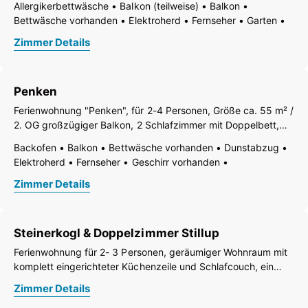
Allergikerbettwäsche
Balkon (teilweise)
Balkon
Mikrowelle, Kaffeemaschine, Geschirrspüler, Dusche mit WC
Bettwäsche vorhanden
Elektroherd
Fernseher
Garten
und Haarfön, Kabel-TV, W-LAN
Gefrierfach
Geschirr vorhanden
Geschirrspülbecken
Zimmer Details
Geschirrspülmaschine
Haarföhn
Handtücher vorhanden
Haustiere nicht erlaubt
Kaffee-Maschine
Küchenzeile
Kühlschrank
Mikrowelle
Tisch- und Küchenwäsche
Penken
Toaster
Wasserkocher
WiFi
Wohn-/Schlafräume getrennt
Ferienwohnung "Penken", für 2-4 Personen, Größe ca. 55 m² /
Wohn-/Schlafräume kombiniert
Dusche
WC
2. OG großzügiger Balkon, 2 Schlafzimmer mit Doppelbett,
Wohn- & Schlafraum mit Küchenzeile, Kühlschrank,
Backofen
Balkon
Bettwäsche vorhanden
Dunstabzug
Wasserkocher, Herd mit Backofen, Kaffeemaschine,
Elektroherd
Fernseher
Geschirr vorhanden
Geschirrspüler, 2 Duschen jeweils mit
Geschirrspülmaschine
Handtücher vorhanden
Zimmer Details
Kaffee-Maschine
Küche
Kühlschrank
Mikrowelle
Tisch- und Küchenwäsche
Toaster
Wasserkocher
Wohn-/Schlafräume getrennt
Wohnküche
Dusche
WC
Steinerkogl & Doppelzimmer Stillup
Ferienwohnung für 2- 3 Personen, geräumiger Wohnraum mit
komplett eingerichteter Küchenzeile und Schlafcouch, ein
Doppelzimmer und DU/WC (Nord-und Südbalkon)
Zimmer Details
Doppelzimmer mit DU/WC und Balkon gegenüber auf gleicher