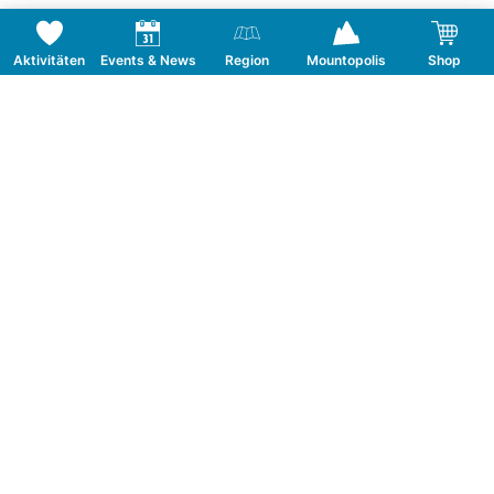
Aktivitäten
Events & News
Region
Mountopolis
Shop
Folge uns auf Social Media
KONTAKT
TOURISMUSVERBAND MAYRHOFEN
T:
+43 5285 6760
|
info@mayrhofen.at
MAYRHOFNER BERGBAHNEN AG
T:
+43 5285 62277
|
info@mayrhofner-
bergbahnen.com