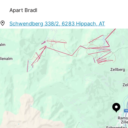
Urlaub. Ob Sommer oder Winter es ist bestimmt für je
Apart Bradl
Schwendberg 338/2, 6283 Hippach, AT
apart.bradl@gmx.at
+43 660 3440014
https://www.mayrhofen.at/apart-bradl