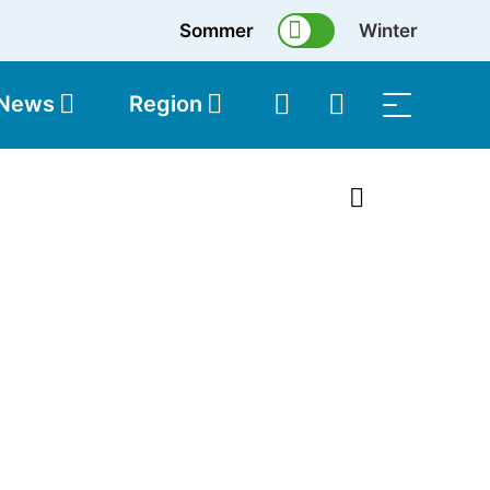
Sommer
Winter
 News
Region
topolis
Shop
1 von 26