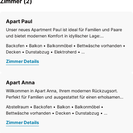
Zimmer (2)
Apart Paul
Unser neues Apartment Paul ist ideal für Familien und Paare
und bietet modernen Komfort in idyllischer Lage:
Schlafzimmer 1: Boxspringbett, Kleiderschrank, TV, Balkon.
Backofen
Balkon
Balkonmöbel
Bettwäsche vorhanden
Schlafzimmer 2: Boxspringbett, Kleiderschrank, TV, Balkon.
Decken
Dunstabzug
Elektroherd
Badezimmer: Dusche,
Familienzimmer / app.
Fernseher
Feuerlöscher
Zimmer Details
Gefrierfach
Geschirr vorhanden
Geschirrspülbecken
Geschirrspülmaschine
Grundausstattung (Handtücher, Bettwäsche, Seife,
Apart Anna
Toilettenpapier)
Haarföhn
Handtücher vorhanden
Willkommen in Apart Anna, Ihrem modernen Rückzugsort.
Haustiere nicht erlaubt
Heizung
Perfekt für Familien und ausgestattet für einen erholsamen
Holz- oder Parkettboden
Internetanschlussmöglichkeit
Aufenthalt: Schlafzimmer 1: Boxspringbett für 2 Personen,
Abstellraum
Backofen
Balkon
Balkonmöbel
Kaffee-Maschine
Kinderhochstuhl
Küche
Küchenzeile
Couch für 1 Gast, TV und Balkon. Schlafzimmer 2:
Bettwäsche vorhanden
Decken
Dunstabzug
Kühlschrank
Mikrowelle
Moderne Möblierung
Boxspringbett für 2 Personen,
Elektroherd
Familienzimmer / app.
Fernseher
Ohne Teppich
Rauchmelder
Zimmer Details
Feuerlöscher
Fußende der Betten offen
Gefrierfach
Ruhiges Zimmer/Appartement
Separate Küche
Geschirr vorhanden
Geschirrspülbecken
Tisch- und Küchenwäsche
Toaster
Toilettenartikel