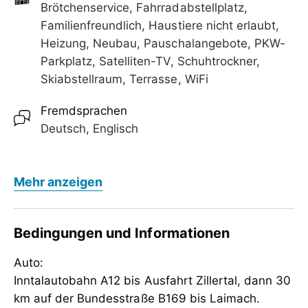
✔ Neubau 2025 – modern, hochwertig &
Brötchenservice, Fahrradabstellplatz,
stilvoll✔ Ruhige Lage mit wunderschönem
Warum Apart Oberau?
Familienfreundlich, Haustiere nicht erlaubt,
Bergblick✔ Perfekte Ausgangslage für Ski &
✨ Ihr Urlaub mit Mehrwert
Heizung, Neubau, Pauschalangebote, PKW-
Wanderungen✔ Gratis Parkplatz direkt beim
Parkplatz, Satelliten-TV, Schuhtrockner,
Haus✔ Skibus in der Nähe
✔ Neubau 2025 – modern, hochwertig &
Skiabstellraum, Terrasse, WiFi
stilvoll✔ Ruhige Lage mit wunderschönem
Bergblick✔ Perfekte Ausgangslage für Ski &
Fremdsprachen
Wanderungen✔ Gratis Parkplatz direkt beim
Deutsch, Englisch
Haus✔ Skibus in der Nähe
Verpflegung
Brötchenservice, keine Verpflegung
Mehr anzeigen
Kinder
Babyphone auf Anfrage, Gitterbett /
Bedingungen und Informationen
Babybett, Kinderermäßigung,
Auto:
Kinderfreundlich, Kinderhochstuhl
Inntalautobahn A12 bis Ausfahrt Zillertal, dann 30
Wellness
km auf der Bundesstraße B169 bis Laimach.