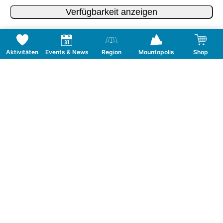
Verfügbarkeit anzeigen
Aktivitäten
Events & News
Region
Mountopolis
Shop
Folge uns auf Social Media
KONTAKT
TOURISMUSVERBAND MAYRHOFEN
T:
+43 5285 6760
|
info@mayrhofen.at
MAYRHOFNER BERGBAHNEN AG
T:
+43 5285 62277
|
info@mayrhofner-