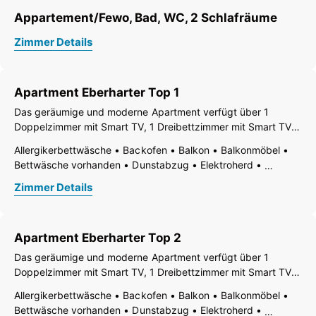
Appartement/Fewo, Bad, WC, 2 Schlafräume
Zimmer Details
Apartment Eberharter Top 1
Das geräumige und moderne Apartment verfügt über 1
Doppelzimmer mit Smart TV, 1 Dreibettzimmer mit Smart TV,
2 Badezimmer mit WCs, eine vollausgestattete Wohnküche
Allergikerbettwäsche
Backofen
Balkon
Balkonmöbel
mit Smart TV und einem Balkon. Bettwäsche und Handtücher
Bettwäsche vorhanden
Dunstabzug
Elektroherd
sind vorhanden. Die Wohnung hat
Fernseher
Fußende der Betten offen
Gefrierfach
Zimmer Details
Geschirr vorhanden
Geschirrspülbecken
Geschirrspülmaschine
Haarföhn
Handtücher vorhanden
Haustiere nicht erlaubt
Heizung
Kaffee-Maschine
Apartment Eberharter Top 2
Küche
Küchenzeile
Kühlschrank
Nichtraucher Zimmer/App./Whg.
Ohne Teppich
Toaster
Das geräumige und moderne Apartment verfügt über 1
Wasserkocher
WiFi
Wohn-/Schlafräume getrennt
Doppelzimmer mit Smart TV, 1 Dreibettzimmer mit Smart TV,
Wohnküche
Zentralheizung
Bad
Dusche
WC
2 Badezimmer mit WCs, eine vollausgestattete Wohnküche
Allergikerbettwäsche
Backofen
Balkon
Balkonmöbel
mit Smart TV und einem Balkon. Bettwäsche und Handtücher
Bettwäsche vorhanden
Dunstabzug
Elektroherd