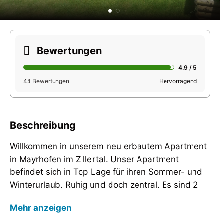
Bewertungen
4.9 / 5
44 Bewertungen
Hervorragend
Beschreibung
Willkommen in unserem neu erbautem Apartment
in Mayrhofen im Zillertal. Unser Apartment
befindet sich in Top Lage für ihren Sommer- und
Winterurlaub. Ruhig und doch zentral. Es sind 2
Gehminuten zur Penkenbahn und 4 Gehminuten
Willkommen in unserem neu erbautem Apartment
Mehr anzeigen
zur Ahornbahn.
in Mayrhofen im Zillertal. Unser Apartment