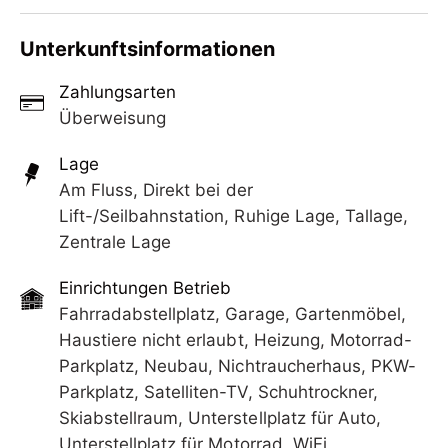
befindet sich in Top Lage für ihren Sommer- und
Das Ortszentrum ist zu Fuß in wenigen Minuten
Winterurlaub. Ruhig und doch zentral. Es sind 2
Unterkunftsinformationen
erreichbar. Dort befindet sich Ski- und Radverleih,
Gehminuten zur Penkenbahn und 4 Gehminuten
Geschäfte, Restaurants, Supermarkt, Apotheke,
zur Ahornbahn.
Zahlungsarten
Arzt, Schwimmbad, Bushaltestellen, usw.
Überweisung
Das Ortszentrum ist zu Fuß in wenigen Minuten
erreichbar. Dort befindet sich Ski- und Radverleih,
Lage
Geschäfte, Restaurants, Supermarkt, Apotheke,
Am Fluss, Direkt bei der
Arzt, Schwimmbad, Bushaltestellen, usw.
Lift-/Seilbahnstation, Ruhige Lage, Tallage,
Zentrale Lage
Einrichtungen Betrieb
Fahrradabstellplatz, Garage, Gartenmöbel,
Haustiere nicht erlaubt, Heizung, Motorrad-
Parkplatz, Neubau, Nichtraucherhaus, PKW-
Parkplatz, Satelliten-TV, Schuhtrockner,
Skiabstellraum, Unterstellplatz für Auto,
Unterstellplatz für Motorrad, WiFi