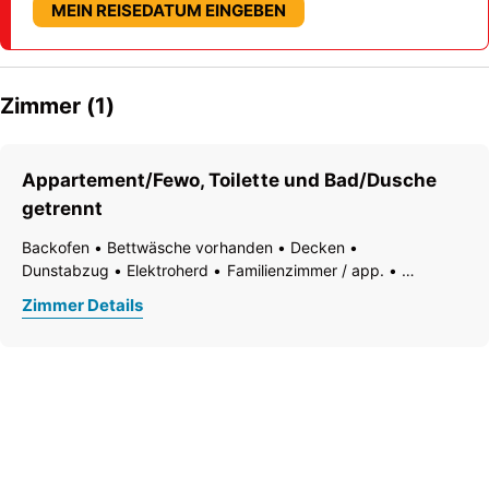
MEIN REISEDATUM EINGEBEN
Zimmer (1)
Appartement/Fewo, Toilette und Bad/Dusche
getrennt
Backofen
Bettwäsche vorhanden
Decken
Dunstabzug
Elektroherd
Familienzimmer / app.
Fernseher
Fußende der Betten offen
Garten
Zimmer Details
Gartenmöbel
Geschirr vorhanden
Geschirrspülbecken
Geschirrspülmaschine
Handtücher vorhanden
Heizung
Kaffee-Maschine
Küche
Kühlschrank
Moderne Möblierung
Nichtraucher Zimmer/App./Whg.
Ohne Teppich
Ruhiges Zimmer/Appartement
Terrasse
Tisch- und Küchenwäsche
Toaster
Wasserkocher
WiFi
Wohnküche
Erdgeschoß / Parterre
Bad
Dusche
Fließendes Kalt- und Warmwasser
Separates WC
WC