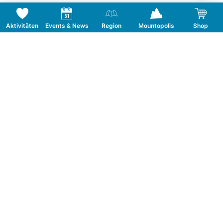
Aktivitäten
Events & News
Region
Mountopolis
Shop
Folge uns auf Social Media
KONTAKT
TOURISMUSVERBAND MAYRHOFEN
T:
+43 5285 6760
|
info@mayrhofen.at
MAYRHOFNER BERGBAHNEN AG
T:
+43 5285 62277
|
info@mayrhofner-
bergbahnen.com