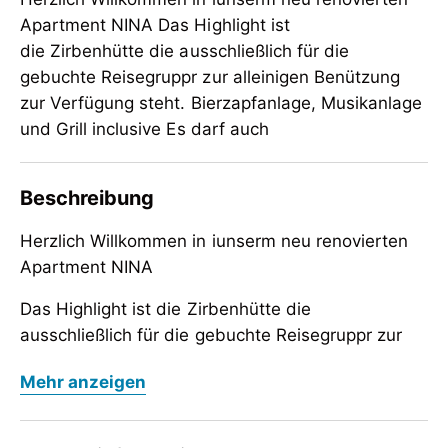
Apartment NINA Das Highlight ist
die Zirbenhütte die ausschließlich für die
gebuchte Reisegruppr zur alleinigen Benützung
zur Verfügung steht. Bierzapfanlage, Musikanlage
und Grill inclusive Es darf auch
Beschreibung
Herzlich Willkommen in iunserm neu renovierten
Apartment NINA
Das Highlight ist die Zirbenhütte die
ausschließlich für die gebuchte Reisegruppr zur
alleinigen Benützung zur Verfügung steht.
Herzlich Willkommen in iunserm neu renovierten
Mehr anzeigen
Apartment NINA
Bierzapfanlage, Musikanlage und Grill inclusive
Das Highlight ist die Zirbenhütte die
Es darf auch gefeiert werden!!!