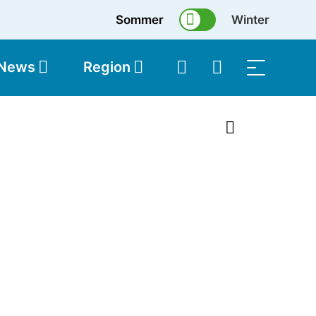
Sommer
Winter
 News
Region
topolis
Shop
1 von 15