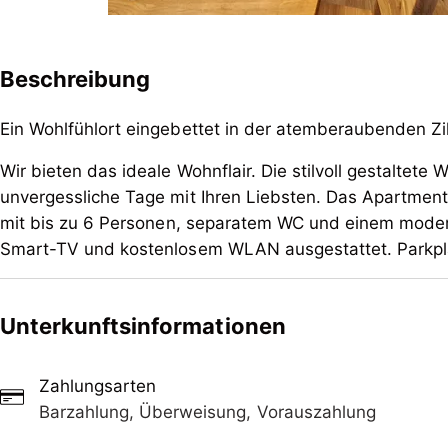
Beschreibung
Ein Wohlfühlort eingebettet in der atemberaubenden Zil
Wir bieten das ideale Wohnflair. Die stilvoll gestaltete
unvergessliche Tage mit Ihren Liebsten. Das Apartment 
mit bis zu 6 Personen, separatem WC und einem moder
Smart-TV und kostenlosem WLAN ausgestattet. Parkpla
Ein Wohlfühlort eingebettet in der atemberaubenden Zil
Unterkunftsinformationen
Wir bieten das ideale Wohnflair. Die stilvoll gestaltete
unvergessliche Tage mit Ihren Liebsten. Das Apartment 
mit bis zu 6 Personen, separatem WC und einem moder
Zahlungsarten
Smart-TV und kostenlosem WLAN ausgestattet. Parkpla
Barzahlung, Überweisung, Vorauszahlung