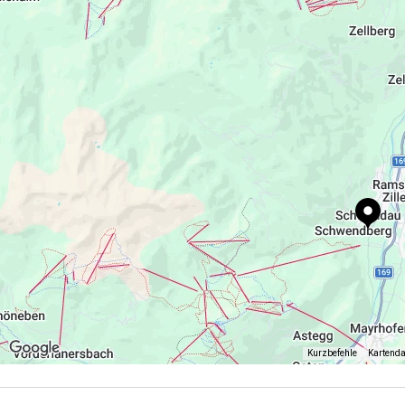
WiFi
wechselberger-tobias@gmx.at
+43 664 2052776
Kurzbefehle
Kartend