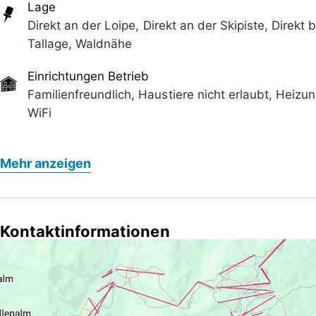
Lage
Direkt an der Loipe, Direkt an der Skipiste, Direkt 
Tallage, Waldnähe
Einrichtungen Betrieb
Familienfreundlich, Haustiere nicht erlaubt, Heizun
WiFi
Fremdsprachen
Mehr anzeigen
Deutsch, Englisch
Verpflegung
keine Verpflegung
Kontaktinformationen
Kinder
Gitterbett / Babybett, Kinderhochstuhl
Apartment Wechselberger Tobias
Tagung / Kongress
Stockach 233, AT-6283 Schwendau