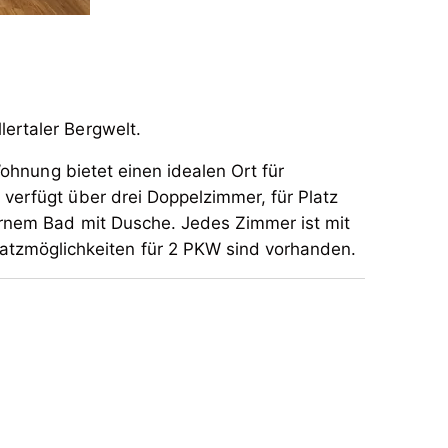
lertaler Bergwelt.
 Wohnung bietet einen idealen Ort für
verfügt über drei Doppelzimmer, für Platz
nem Bad mit Dusche. Jedes Zimmer ist mit
tzmöglichkeiten für 2 PKW sind vorhanden.
lertaler Bergwelt.
 Wohnung bietet einen idealen Ort für
verfügt über drei Doppelzimmer, für Platz
nem Bad mit Dusche. Jedes Zimmer ist mit
tzmöglichkeiten für 2 PKW sind vorhanden.