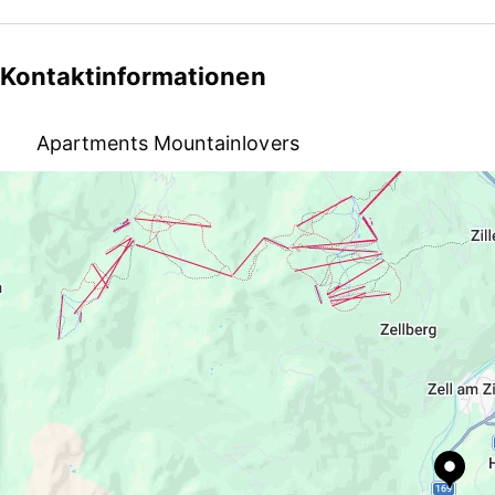
Die Mountainlovers Apartments befinden sich in trau
Zillertal. Nur 5-10 Gehminuten entfernt, am Fu
ß
e des B
Kontaktinformationen
Friseur, Bushaltestelle sowie Lebensmittelgesch
ä
fte mi
Die umliegenden Ski- und Wandergebiete Zillertal Aren
Apartments Mountainlovers
sowie die Mayrhofner Bergbahnen zum Penken und Aho
Lindenhöhe 614, 6278 Ramsau, AT
oder Bus innerhalb von 15-20 Minuten erreichbar, soda
kannst.
info@mountainlovers.at
+43 6645026488