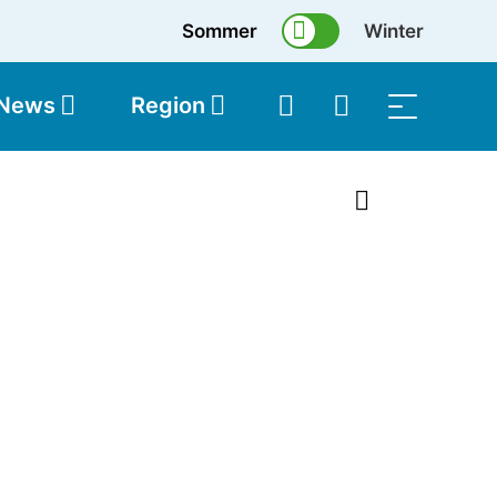
Sommer
Winter
 News
Region
topolis
Shop
1 von 74