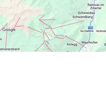
Kurzbefehle
Kartend