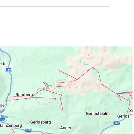
mhafter Lage am Hainzenberg in Ramsau im
erges, findest du ein
Ä
rztehaus, Tankstelle,
t Brottheke, damit dir an nichts fehlt.
a in Zell, die Horbergbahn in Schwendau
rn in Mayrhofen sind bequem mit dem Auto
ss du schnell ins Outdoor-Vergn
ü
gen starten