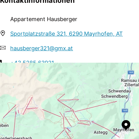
Kontaktinformationen
Restaurants und dem Musikpavillon sind es nur weni
die Ihnen unsere schöne Bergwelt näher bringen, befin
Appartement Hausberger
sehr freuen, Sie in unserem Haus begrüssen zu dürfen!
Sportplatzstraße 321, 6290 Mayrhofen, AT
hausberger321@gmx.at
+43 5285 63921
https://www.mayrhofen.at/haus-hausberger