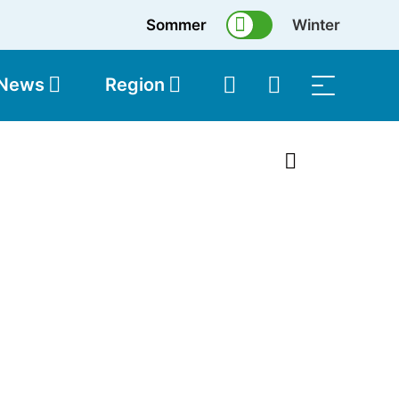
Sommer
Winter
 News
Region
topolis
Shop
1 von 8