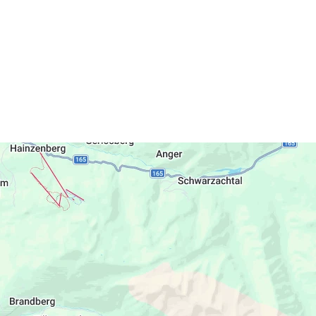
ge Gehminuten. Auch Mayrhofens Bergbahnen,
den sich in unmittelbarer Nähe. Es würde uns