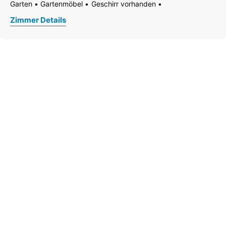
Garten
Gartenmöbel
Geschirr vorhanden
Bad, 1 WC, 2 Farb TV mit
Geschirrspülmaschine
Haarföhn
Handtücher vorhanden
Zimmer Details
Internetanschlussmöglichkeit
Kaffee-Maschine
Küche
Küchenzeile
Kühlschrank
Mikrowelle
Safe
Telefon
Terrasse
Toilettenartikel
Doppelwaschbecken
Dusche
Separates WC
WC