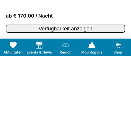
ab € 170,00 / Nacht
Verfügbarkeit anzeigen
Aktivitäten
Events & News
Region
Mountopolis
Shop
Folge uns auf Social Media
KONTAKT
TOURISMUSVERBAND MAYRHOFEN
T:
+43 5285 6760
|
info@mayrhofen.at