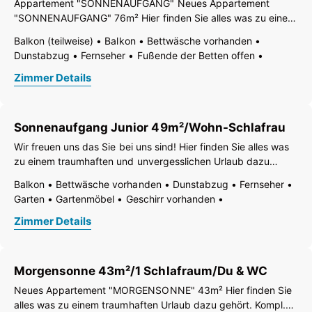
Appartement "SONNENAUFGANG" Neues Appartement
Terrasse
Toaster
Toilettenartikel
Wasserkocher
"SONNENAUFGANG" 76m² Hier finden Sie alles was zu einem
Wohn-/Schlafräume getrennt
Doppelwaschbecken
traumhaften Urlaub dazu gehört. Kompl. Küchenausstattung,
Balkon (teilweise)
Balkon
Bettwäsche vorhanden
Dusche
Separates WC
WC
Küche im Wohnschlafraum bei 6 Pers., neue Schlafzimmer,
Dunstabzug
Fernseher
Fußende der Betten offen
gemütlich im Tiroler Stil
Garten
Gartenmöbel
Gefrierfach
Geschirr vorhanden
Zimmer Details
Geschirrspülbecken
Geschirrspülmaschine
Haarföhn
Handtücher vorhanden
Internetanschlussmöglichkeit
Kaffee-Maschine
Küche
Küchenzeile
Kühlschrank
Sonnenaufgang Junior 49m²/Wohn-Schlafrau
Mikrowelle
Radio
Ruhiges Zimmer/Appartement
Safe
Sauna
Telefon
Terrasse
Toaster
Wasserkocher
Wir freuen uns das Sie bei uns sind! Hier finden Sie alles was
Wohn-/Schlafräume getrennt
Wohnküche
zu einem traumhaften und unvergesslichen Urlaub dazu
Doppelwaschbecken
Dusche
Separates WC
WC
gehört. Komplette Küchenausstattung, romantisches
Balkon
Bettwäsche vorhanden
Dunstabzug
Fernseher
Schlafzimmer mit Sichtdachstuhl im modernen Landhausstil
Garten
Gartenmöbel
Geschirr vorhanden
eingerichtet. 1 Bad, 1 WC, 3
Geschirrspülmaschine
Haarföhn
Handtücher vorhanden
Zimmer Details
Internetanschlussmöglichkeit
Kaffee-Maschine
Küche
Küchenzeile
Kühlschrank
Mikrowelle
Safe
Telefon
Terrasse
Toilettenartikel
Doppelwaschbecken
Dusche
Morgensonne 43m²/1 Schlafraum/Du & WC
Separates WC
WC
Neues Appartement "MORGENSONNE" 43m² Hier finden Sie
alles was zu einem traumhaften Urlaub dazu gehört. Kompl.