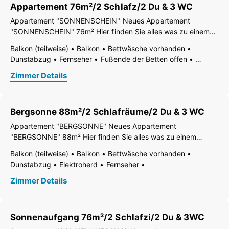
Appartement 76m²/2 Schlafz/2 Du & 3 WC
Appartement "SONNENSCHEIN" Neues Appartement
"SONNENSCHEIN" 76m² Hier finden Sie alles was zu einem
traumhaften Urlaub dazu gehört. Kompl. Küchenausstattung,
Balkon (teilweise)
Balkon
Bettwäsche vorhanden
neue Schlafzimmer, gemütich im Tiroler Stil eingerichtet,
Dunstabzug
Fernseher
Fußende der Betten offen
großzügige Bäder, 2 Farb Tv mit
Garten
Gartenmöbel
Gefrierfach
Geschirr vorhanden
Zimmer Details
Geschirrspülbecken
Geschirrspülmaschine
Haarföhn
Handtücher vorhanden
Internetanschlussmöglichkeit
Kaffee-Maschine
Küche
Küchenzeile
Kühlschrank
Bergsonne 88m²/2 Schlafräume/2 Du & 3 WC
Mikrowelle
Ruhiges Zimmer/Appartement
Safe
Sauna
Schreibtisch
Telefon
Terrasse
Toaster
Appartement "BERGSONNE" Neues Appartement
Toilettenartikel
Wasserkocher
"BERGSONNE" 88m² Hier finden Sie alles was zu einem
Wohn-/Schlafräume getrennt
Doppelwaschbecken
traumhaften Urlaub dazu gehört. Kompl. Küchenausstattung,
Balkon (teilweise)
Balkon
Bettwäsche vorhanden
Dusche
Separates WC
WC
neue Schlafzimmer, gemütlich im Tiroler Stil eingerichtet, 2
Dunstabzug
Elektroherd
Fernseher
großzügige Bäder, 3 Wc`s, Farb TV
Fußende der Betten offen
Garten
Gartenmöbel
Zimmer Details
Gefrierfach
Geschirr vorhanden
Geschirrspülbecken
Geschirrspülmaschine
Haarföhn
Handtücher vorhanden
Internetanschlussmöglichkeit
Kaffee-Maschine
Küche
Sonnenaufgang 76m²/2 Schlafzi/2 Du & 3WC
Küchenzeile
Kühlschrank
Mikrowelle
Radio
Ruhiges Zimmer/Appartement
Safe
Sauna
Telefon