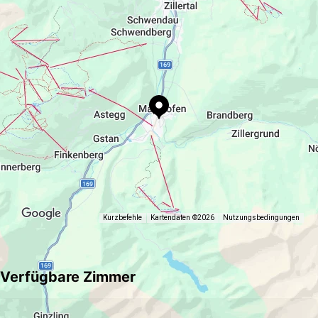
Neugierig geworden? Rufen Sie uns doch an oder
http://www.apparthotel-sonnenhof.at
schreiben uns ein Mail
Knauer Petra und Martin
Kurzbefehle
Kartendaten ©2026
Nutzungsbedingungen
Verfügbare Zimmer