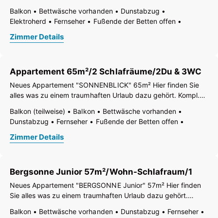
Küchenausstattung, Küche im Wohnschlafraum, neues
Balkon
Bettwäsche vorhanden
Dunstabzug
Schlafzimmer, gemütich im Tiroler Stil eingerichtet,
Elektroherd
Fernseher
Fußende der Betten offen
großzügiges Bad, 2Farb Tv, 2 Zimmer
Garten
Gartenmöbel
Gefrierfach
Geschirr vorhanden
Zimmer Details
Geschirrspülmaschine
Haarföhn
Handtücher vorhanden
Internetanschlussmöglichkeit
Kaffee-Maschine
Küche
Küchenzeile
Kühlschrank
Mikrowelle
Radio
Appartement 65m²/2 Schlafräume/2Du & 3WC
Ruhiges Zimmer/Appartement
Safe
Sauna
Telefon
Terrasse
Toaster
Toilettenartikel
Wasserkocher
Neues Appartement "SONNENBLICK" 65m² Hier finden Sie
Wohn-/Schlafräume getrennt
Wohnküche
alles was zu einem traumhaften Urlaub dazu gehört. Kompl.
Doppelwaschbecken
Dusche
WC
Küchenausstattung mit Geschirrspüler, 2 Schlafzimmer,
Balkon (teilweise)
Balkon
Bettwäsche vorhanden
2DU/3WC, Küche im Wohnschlafraum bei 6 Pers., alles
Dunstabzug
Fernseher
Fußende der Betten offen
gemütlich im Tiroler Stil. und
Garten
Gartenmöbel
Gefrierfach
Geschirr vorhanden
Zimmer Details
Geschirrspülbecken
Geschirrspülmaschine
Haarföhn
Handtücher vorhanden
Internetanschlussmöglichkeit
Kaffee-Maschine
Küche
Küchenzeile
Kühlschrank
Bergsonne Junior 57m²/Wohn-Schlafraum/1
Mikrowelle
Radio
Ruhiges Zimmer/Appartement
Safe
Sauna
Telefon
Terrasse
Toaster
Toilettenartikel
Neues Appartement "BERGSONNE Junior" 57m² Hier finden
Wasserkocher
Wohn-/Schlafräume getrennt
Sie alles was zu einem traumhaften Urlaub dazu gehört.
Doppelwaschbecken
Dusche
Dusche oder Badewanne
Komplette Küchenausstattung, romantisches Schlafzimmer
Balkon
Bettwäsche vorhanden
Dunstabzug
Fernseher
Separates WC
WC
mit Sichtdachstuhl im modernen Landhausstil eingerichtet. 1