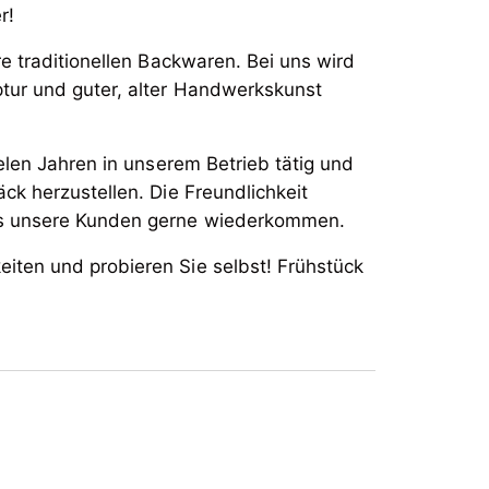
r!
re traditionellen Backwaren. Bei uns wird
ptur und guter, alter Handwerkskunst
ielen Jahren in unserem Betrieb tätig und
äck herzustellen. Die Freundlichkeit
ass unsere Kunden gerne wiederkommen.
eiten und probieren Sie selbst! Frühstück
r Backstube wird sowohl in unserem
r!
ale in Schwendau bereits ab 6.30 Uhr
re traditionellen Backwaren. Bei uns wird
ptur und guter, alter Handwerkskunst
ielen Jahren in unserem Betrieb tätig und
äck herzustellen. Die Freundlichkeit