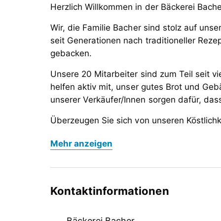
Herzlich Willkommen in der Bäckerei Bache
Wir, die Familie Bacher sind stolz auf unse
seit Generationen nach traditioneller Reze
gebacken.
Unsere 20 Mitarbeiter sind zum Teil seit v
helfen aktiv mit, unser gutes Brot und Geb
unserer Verkäufer/Innen sorgen dafür, d
Überzeugen Sie sich von unseren Köstlichk
mit frischen Backwaren direkt aus unsere
Herzlich Willkommen in der Bäckerei Bache
Mehr anzeigen
Geschäft in Mayrhofen als auch in der Fili
Wir, die Familie Bacher sind stolz auf unse
serviert!
seit Generationen nach traditioneller Reze
gebacken.
Kontaktinformationen
Unsere 20 Mitarbeiter sind zum Teil seit v
helfen aktiv mit, unser gutes Brot und Geb
Bäckerei Bacher