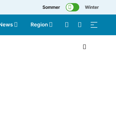
Sommer
Winter
 News
Region
topolis
Shop