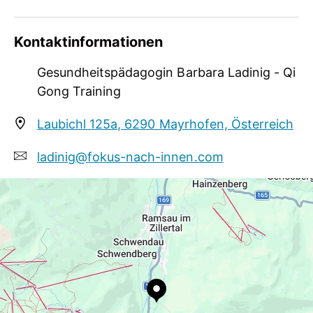
Sie vermittelt psychologische und ganzheitliche
Inhalte um Ihnen
Impulse
für Ihre
Gesundheit
Kontaktinformationen
und
Wohlbefinden
zu geben.
Gesundheitspädagogin Barbara Ladinig - Qi
Gong Training
Laubichl 125a, 6290 Mayrhofen, Österreich
ladinig@fokus-nach-innen.com
+43 6641217639