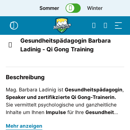
Sommer
Winter
Gesundheitspädagogin Barbara
Ladinig - Qi Gong Training
Beschreibung
Mag. Barbara Ladinig ist
Gesundheitspädagogin
,
Speaker und zertifikzierte Qi Gong-Trainerin.
Sie vermittelt psychologische und ganzheitliche
Inhalte um Ihnen
Impulse
für Ihre
Gesundheit
und
Mag. Barbara Ladinig ist
Wohlbefinden
zu geben.
Gesundheitspädagogin
,
Mehr anzeigen
Speaker und zertifikzierte Qi Gong-Trainerin.