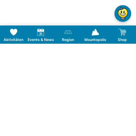
Aktivitäten
Events & News
Region
Mountopolis
Shop
Folge uns auf Social Media
KONTAKT
TOURISMUSVERBAND MAYRHOFEN
T:
+43 5285 6760
|
info@mayrhofen.at
MAYRHOFNER BERGBAHNEN AG