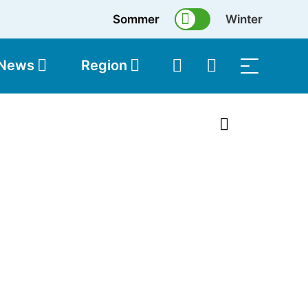
Sommer
Winter
 News
Region
topolis
Shop
1 von 26