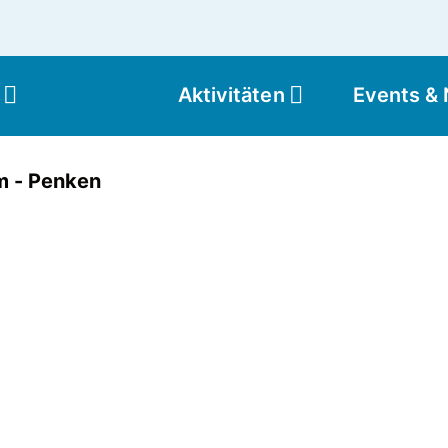
Aktivitäten
Events &
Moun
m - Penken