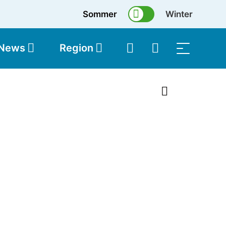
Sommer
Winter
 News
Region
topolis
Shop
1 von 2