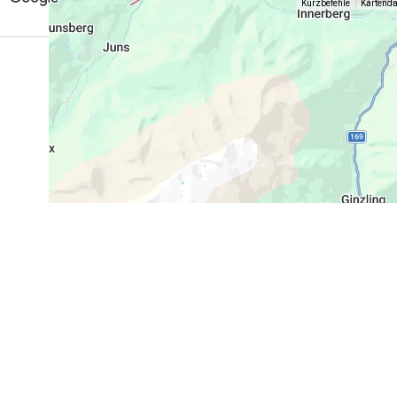
Kurzbefehle
Kartend