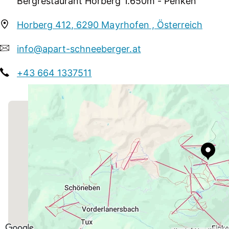
Bergrestaurant Horberg 1.650m - Penken
Das Restaurant schafft eine einladende Atmosphäre, u
Horberg 412, 6290 Mayrhofen , Österreich
entspannt zu genießen.
info@apart-schneeberger.at
+43 664 1337511