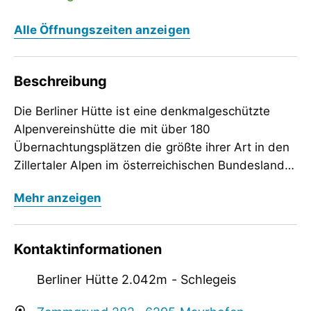
Alle Öffnungszeiten anzeigen
Beschreibung
Die Berliner Hütte ist eine denkmalgeschützte
Alpenvereinshütte die mit über 180
Übernachtungsplätzen die größte ihrer Art in den
Zillertaler Alpen im österreichischen Bundesland
Tirol ist. Sie gehört der Kategorie I an und bietet
Die Berliner Hütte ist eine denkmalgeschützte
Mehr anzeigen
Zimmerlager und Matratzenlager an.
Alpenvereinshütte die mit über 180
Übernachtungsplätzen die größte ihrer Art in den
Zillertaler Alpen im österreichischen Bundesland
Kontaktinformationen
Tirol ist. Sie gehört der Kategorie I an und bietet
Zimmerlager und Matratzenlager an.
Berliner Hütte 2.042m - Schlegeis