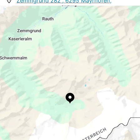
Zemmgrund 282 , 6295 Mayrhofen,
Österreich
info@berlinerhuette.at
+43 664 88787025
www.berlinerhuette.at