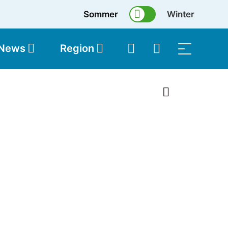
Sommer
Winter
 News
Region
topolis
Shop