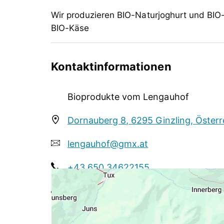
Wir produzieren BIO-Naturjoghurt und BIO
BIO-Käse
Seit 1795 wird der Lengauhof in Ginzling be
hochwertige BIO-Heumilch zu naturbelasse
Kontaktinformationen
Heumilchprodukten.
Wir produzieren BIO-Naturjoghurt und BIO
Bioprodukte vom Lengauhof
BIO-Käse
Dornauberg 8, 6295 Ginzling, Österr
lengauhof@gmx.at
+43 650 34622155
https://www.lengauhof.at/