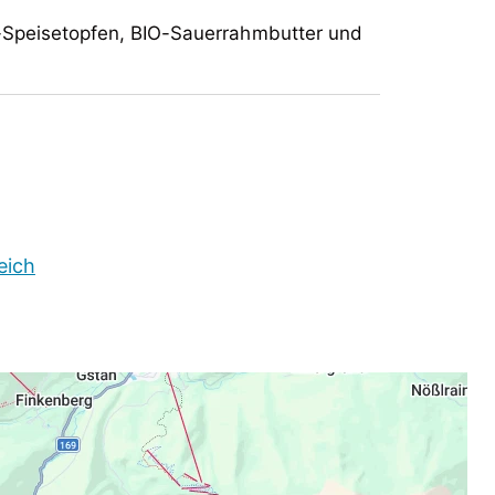
-Speisetopfen, BIO-Sauerrahmbutter und
wirtschaftet. Wir verarbeiten qualitativ
nen also (ohne künstliche Zusätze) BIO-
-Speisetopfen, BIO-Sauerrahmbutter und
eich