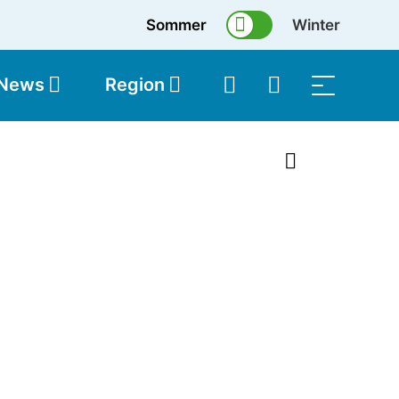
Sommer
Winter
 News
Region
topolis
Shop
1 von 22