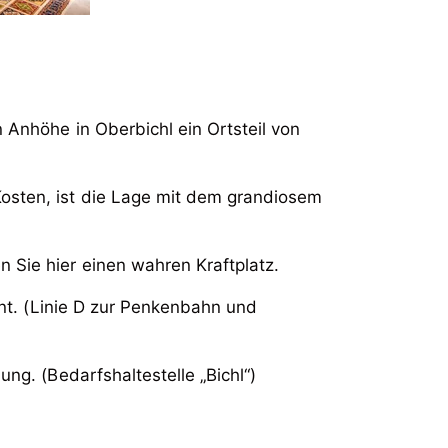
 Anhöhe in Oberbichl ein Ortsteil von
osten, ist die Lage mit dem grandiosem
 Sie hier einen wahren Kraftplatz.
rnt. (Linie D zur Penkenbahn und
ng. (Bedarfshaltestelle „Bichl“)
 Anhöhe in Oberbichl ein Ortsteil von
Schlafzimmern erstreckt sich dieses
hr als großzügiger Wohnraum und