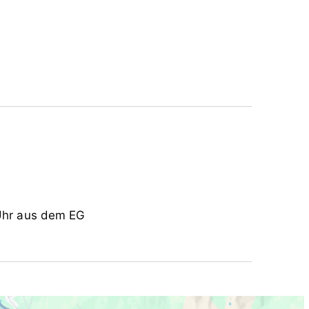
 belegt werden, Besuche anderer Gäste sind
ie sich bitte direkt an uns.
hochstuhl
 Uhr aus dem EG
traucher