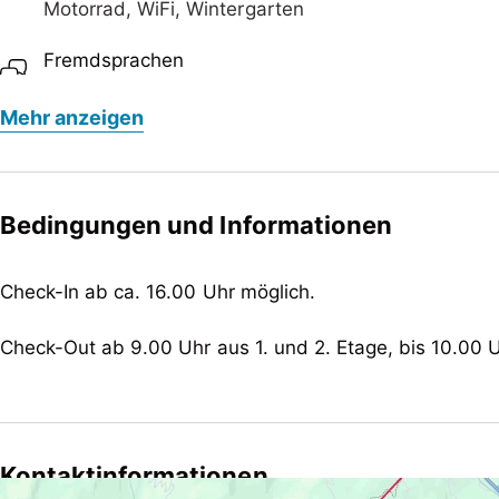
Motorrad, WiFi, Wintergarten
Das Haus darf nur mit der Anzahl der gebuchten Gäste
Fremdsprachen
nicht gewünscht! Wenn Sie dazu Fragen haben, wenden S
Deutsch, Englisch
Mehr anzeigen
Verpflegung
keine Verpflegung
Kinder
Bedingungen und Informationen
Baby-Wickelauflage, Gitterbett / Babybett, Kinder
Check-In ab ca. 16.00 Uhr möglich.
Wellness
Sauna
Check-Out ab 9.00 Uhr aus 1. und 2. Etage, bis 10.00
Tagung / Kongress
WiFi
Eignung
Kontaktinformationen
Einzelreisende, Geschäftsreisende, Gruppen, Nich