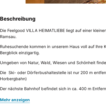
Beschreibung
Die Feelgood VILLA HEIMATLIEBE liegt auf einer kleinen
Ramsau.
Ruhesuchende kommen in unserem Haus voll auf Ihre K
Bergblick einzigartig.
Umgeben von Natur, Wald, Wiesen und Schönheit finden
Die Ski- oder Dörferbushaltestelle ist nur 200 m entfe
Horbergbahn)
Der nächste Bahnhof befindet sich in ca. 400 m Entfernu
Die Feelgood VILLA HEIMATLIEBE liegt auf einer kleinen
Auf 2 Etagen mit 4 Schlafzimmern oder 3 Etagen mit 6 
Mehr anzeigen
Ramsau.
Anwesen mit einer Wohnfläche von ca. 250 m². Ein me