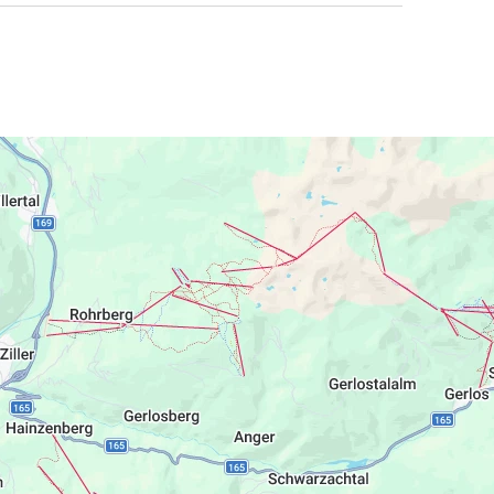
r Zillertaler Bundesstraße, ca. 150 m vom
et. Zur Hoabergbahn 2 km. Mayrhofen 4 km,
ren Nähe. Parkmöglichkeit auf dem Grundstück
g für 2-5 Personen, 2. Etage, ca 65 m2. Gute
izung. Diele mit Garderobe, geräumige Eßecke,
, Wasserkocher, Kaffemaschine).
eparates WC. Südbalkon.