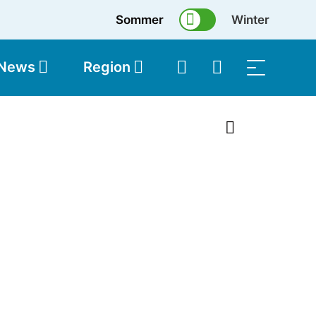
Sommer
Winter
 News
Region
topolis
Shop
1 von 5