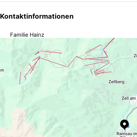
Haus HAINZ steht in zentraler Lage in Ramsau, nahe de
Ramsberg Sessellift als Zubringer ins Gerlossteingebi
Kontaktinformationen
Zell 3,5 km, Bus und Zughaltestelle in der unmittelba
(Carport). Skiraum mit Schuhtrockner. 3 Zimmerwohnun
Familie Hainz
rustikale Einrichtung, Sat-TV, Radio, Fön. Fußbodenhe
Küchenzeile (2 Kochplatten, Mikrowelle, Geschirrspüler
Talstraße 52, 6284 Ramsau im Zillertal, AT
Doppelzimmer, Zweibettzimmer und Bettcouch. Bad. S
thresi.hainz@aon.at
+43 650 2578011