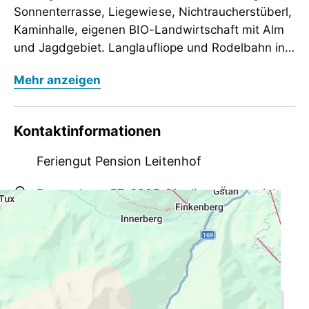
Sonnenterrasse, Liegewiese, Nichtraucherstüberl,
Kaminhalle, eigenen BIO-Landwirtschaft mit Alm
und Jagdgebiet. Langlaufliope und Rodelbahn in
der Nähe.
Feriengut Leitenhof befindet sich in Ginzling.
Mehr anzeigen
Sonnenterrasse, Liegewiese, Nichtraucherstüberl,
Kaminhalle, eigenen BIO-Landwirtschaft mit Alm
und Jagdgebiet. Langlaufliope und Rodelbahn in
Kontaktinformationen
der Nähe.
Feriengut Pension Leitenhof
Dornauberg 57, 6295 Ginzling, Österreich
leitenhof.57@gmail.com
+43 676 6447290