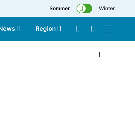
Sommer
Winter
 News
Region
topolis
Shop
1 von 13