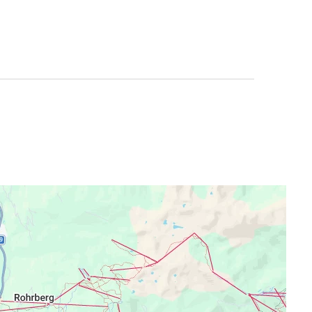
rienhütte liegt im Herzen des Zillertales und
sberg. Das Haus ist das ganze Jahr über
r Skibus hält ca. 250m von unserem Haus
genden Skigebiete der Mayrhofner