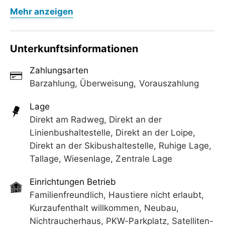
Schibus hält 50 m entfernt.
Nur 700 m von der Horbergbahn entfernt heißt
Mehr anzeigen
Sie die Ferienwohnung Christina Willkommen und
Ein Restaurant befindet sich nur 500m von der
bietet Ihnen einen Schischuhtrockner sowie einen
Unterkunft entfernt und nach ca 2km erreichen
Balkon mit Blick auf die Zillertaler Bergwelt. Ein
Unterkunftsinformationen
Sie einen Supermarkt.
Schibus hält 50 m entfernt.
Nutzen Sie eine Vielzahl an Aktivitäten in der
Zahlungsarten
Ein Restaurant befindet sich nur 500m von der
Umgebung wie wandern rad fahren oder schi
Barzahlung, Überweisung, Vorauszahlung
Unterkunft entfernt und nach ca 2km erreichen
fahren.
Sie einen Supermarkt.
Lage
Zum Öffentlichen Freibad gelangen Sie nach ca
Direkt am Radweg, Direkt an der
Nutzen Sie eine Vielzahl an Aktivitäten in der
2km. An der Unterkunft stehen Ihnen kostenfrei
Linienbushaltestelle, Direkt an der Loipe,
Umgebung wie wandern rad fahren oder schi
Privatparkplätze zur Verfügung.
Direkt an der Skibushaltestelle, Ruhige Lage,
fahren.
Tallage, Wiesenlage, Zentrale Lage
Zum Öffentlichen Freibad gelangen Sie nach ca
2km. An der Unterkunft stehen Ihnen kostenfrei
Einrichtungen Betrieb
Privatparkplätze zur Verfügung.
Familienfreundlich, Haustiere nicht erlaubt,
Kurzaufenthalt willkommen, Neubau,
Nichtraucherhaus, PKW-Parkplatz, Satelliten-