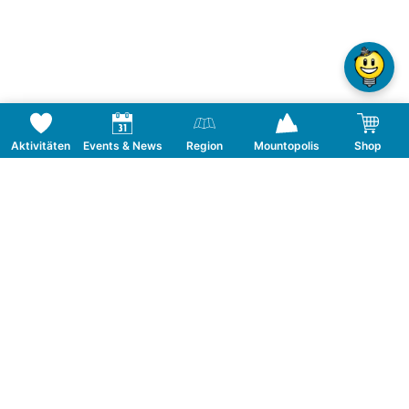
Aktivitäten
Events & News
Region
Mountopolis
Shop
Folge uns auf Social Media
KONTAKT
TOURISMUSVERBAND MAYRHOFEN
T:
+43 5285 6760
|
info@mayrhofen.at