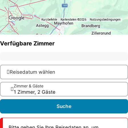
Sie.
Informationen zu unserer Unterkunft benötigen,
können Sie uns gerne per Mail kontaktieren
Kurzbefehle
Kartendaten ©2026
Nutzungsbedingungen
info@ferienhauselisabeth.at - Wir freuen uns auf
Sie.
Verfügbare Zimmer
Reisedatum wählen
Zimmer & Gäste
1 Zimmer, 2 Gäste
Suche
Bitte geben Sie Ihre Reisedaten an, um