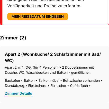
Verfügbarkeit und Preise zu erfahren.
MEIN REISEDATUM EINGEBEN
Zimmer (2)
Apart 2 (Wohnküche/ 2 Schlafzimmer mit Bad/
WC)
Apart 2 im 1. OG: (für 4 Personen) - 2 Doppelzimmer mit
Dusche, WC, Waschbecken und Balkon - gemütliche
Wohnküche mit Balkon - großzügiger Balkon mit
Backofen
Balkon
Balkonmöbel
Bettwäsche vorhanden
Rundumblick, Sitz- und Essgelegenheiten
Dunstabzug
Elektroherd
Fernseher
Gefrierfach
Geschirr vorhanden
Geschirrspülmaschine
Zimmer Details
Handtücher vorhanden
Haustiere nicht erlaubt
Holz- oder Parkettboden
Kaffee-Maschine
Kühlschrank
Nichtraucher Zimmer/App./Whg.
Ohne Teppich