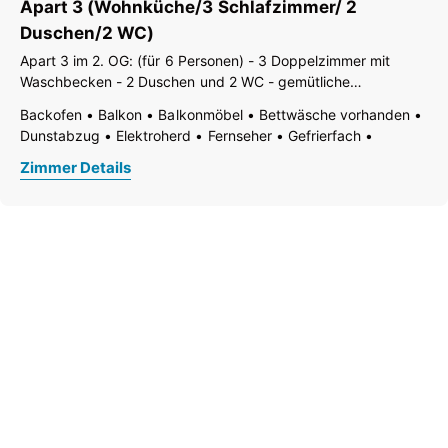
Apart 3 (Wohnküche/3 Schlafzimmer/ 2
Schreibtisch
Tisch- und Küchenwäsche
Toaster
Wasserkocher
WiFi
Wohn-/Schlafräume getrennt
Duschen/2 WC)
Wohnküche
Dusche
Fließendes Kalt- und Warmwasser
Apart 3 im 2. OG: (für 6 Personen) - 3 Doppelzimmer mit
WC
Waschbecken - 2 Duschen und 2 WC - gemütliche
Wohnküche mit Balkon - großzügiger Balkon mit
Backofen
Balkon
Balkonmöbel
Bettwäsche vorhanden
Rundumblick, Sitz- und Essgelegenheiten
Dunstabzug
Elektroherd
Fernseher
Gefrierfach
Geschirr vorhanden
Geschirrspülmaschine
Zimmer Details
Handtücher vorhanden
Haustiere nicht erlaubt
Holz- oder Parkettboden
Kaffee-Maschine
Kühlschrank
Nichtraucher Zimmer/App./Whg.
Ohne Teppich
Radio
Safe
Schreibtisch
Tisch- und Küchenwäsche
Toaster
Wasserkocher
WiFi
Wohn-/Schlafräume getrennt
Wohnküche
Dusche
Fließendes Kalt- und Warmwasser
Separates WC
WC