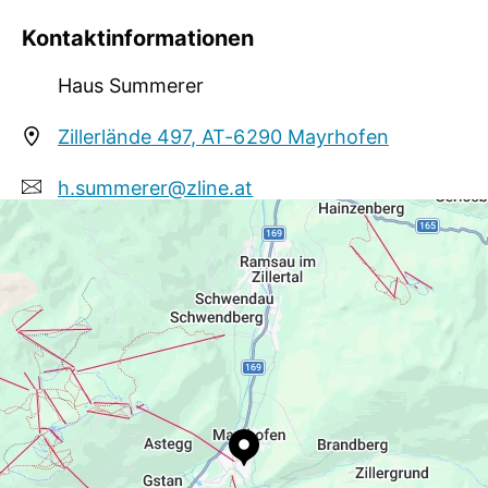
Kinderfreundlich
Kontaktinformationen
Tagung / Kongress
Haus Summerer
WiFi
Zillerlände 497, AT-6290 Mayrhofen
Sport / Freizeit
Liegewiese
h.summerer@zline.at
+43 664 9294691
https://www.mayrhofen.at/haus-summerer