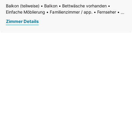
Wasserkocher
WiFi
Zentralheizung
Dusche
Balkon (teilweise)
Balkon
Bettwäsche vorhanden
Etagentoilette
Fließendes Kalt- und Warmwasser
Einfache Möblierung
Familienzimmer / app.
Fernseher
Separates WC
WC
Garten
Handtücher vorhanden
Haustiere nicht erlaubt
Zimmer Details
Heizung
Nichtraucher Zimmer/App./Whg.
Ruhiges Zimmer/Appartement
Safe
WiFi
Zentralheizung
Dusche
Dusche oder Badewanne
Etagentoilette
Separates WC
WC