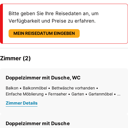
Bitte geben Sie Ihre Reisedaten an, um
Verfügbarkeit und Preise zu erfahren.
MEIN REISEDATUM EINGEBEN
Zimmer (2)
Doppelzimmer mit Dusche, WC
Balkon
Balkonmöbel
Bettwäsche vorhanden
Einfache Möblierung
Fernseher
Garten
Gartenmöbel
Gefrierfach
Handtücher vorhanden
Zimmer Details
Haustiere nicht erlaubt
Heizung
Internetanschlussmöglichkeit
Nichtraucher Zimmer/App./Whg.
Doppelzimmer mit Dusche
Ruhiges Zimmer/Appartement
Safe
Schreibtisch