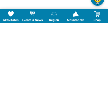
Aktivitäten
Events & News
Region
Mountopolis
Shop
Folge uns auf Social Media
KONTAKT
TOURISMUSVERBAND MAYRHOFEN
T:
+43 5285 6760
|
info@mayrhofen.at
MAYRHOFNER BERGBAHNEN AG
T:
+43 5285 62277
|
info@mayrhofner-
bergbahnen.com