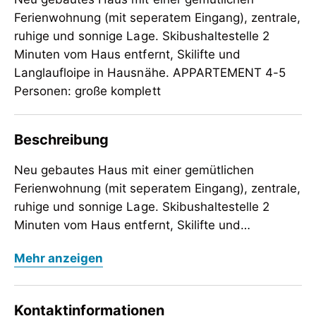
Ferienwohnung (mit seperatem Eingang), zentrale,
ruhige und sonnige Lage. Skibushaltestelle 2
Minuten vom Haus entfernt, Skilifte und
Langlaufloipe in Hausnähe. APPARTEMENT 4-5
Personen: große komplett
Beschreibung
Neu gebautes Haus mit einer gemütlichen
Ferienwohnung (mit seperatem Eingang), zentrale,
ruhige und sonnige Lage. Skibushaltestelle 2
Minuten vom Haus entfernt, Skilifte und
Langlaufloipe in Hausnähe. APPARTEMENT 4-5
Neu gebautes Haus mit einer gemütlichen
Mehr anzeigen
Personen: große komplett eingerichtete Küche mit
Ferienwohnung (mit seperatem Eingang), zentrale,
Geschirrspüler,Ceranfeld,Mikrowelle,Wassercher.....
ruhige und sonnige Lage. Skibushaltestelle 2
1 Doppelzimmer,1Dreibettzimmer,Dusche/Wc,extra
Minuten vom Haus entfernt, Skilifte und
Kontaktinformationen