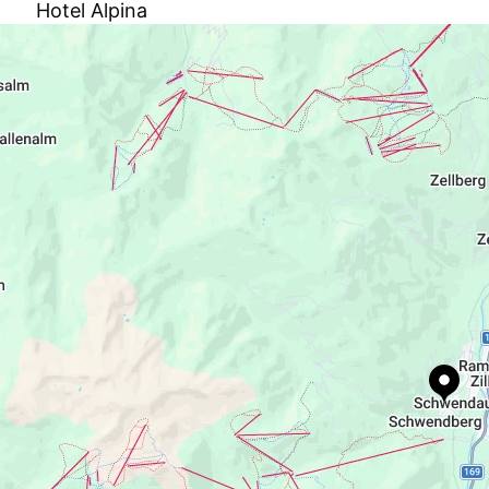
Hotel Alpina
Dorf 172, 6283 Schwendau, AT
hotel.alpina@zol.at
+43 5285 63112
https://www.mayrhofen.at/hotel-alpina