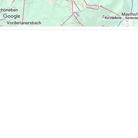
Kurzbefehle
Kartend