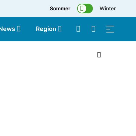
Sommer
Winter
 News
Region
topolis
Shop
1 von 28