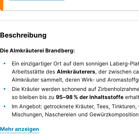
Beschreibung
Die Almkräuterei Brandberg:
Ein einzigartiger Ort auf dem sonnigen Laberg-Plat
Arbeitsstätte des
Almkräuterers
, der zwischen c
Almkräuter sammelt, deren Wirk- und Aromastoffgeh
Die Kräuter werden schonend auf Zirbenholzrahmen
so bleiben bis zu
95–98 % der Inhaltsstoffe
erhalt
Im Angebot: getrocknete Kräuter, Tees, Tinkturen,
Mischungen, Naschereien und Gewürzkomposition
Die Almkräuterei Brandberg:
Erlebnis & Bildung
:
Mehr anzeigen
Ein einzigartiger Ort auf dem sonnigen Laberg-Plat