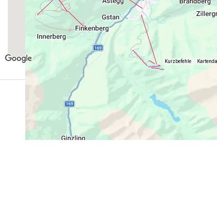
Kurzbefehle
Kartend