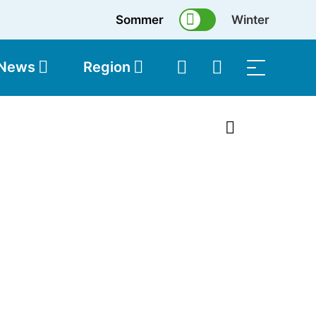
Sommer
Winter
 News
Region
topolis
Shop