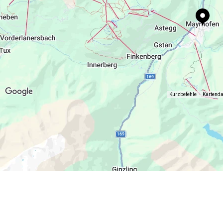
Toaster, Mixer, Kühlschrank und Gefrierschrank sowie 
1 Parkplatz vor dem Haus.
Separates WC
Mit Aufzug.
Großräumiger Flur mit Garderobe
Zentrale Infrarotheizung und Bodenheizeung in allen R
Bettwäsche, Handtücher und Geschirrtücher vorhande
Kurzbefehle
Kartend
WIFI in allen Räumen.
1 Parkplatz vor dem Haus.
Mit Aufzug.