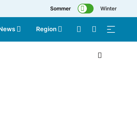
Sommer
Winter
 News
Region
topolis
Shop
1 von 2