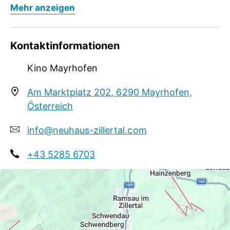
Mehr anzeigen
Movies aus Hollywood und der internationalen
Filmszene. Genieße erlebnisreiche Nachmittage
mit der ganzen Familie oder spannende Abende
Kontaktinformationen
mit Freunden!
Kino Mayrhofen
Am Marktplatz 202, 6290 Mayrhofen,
Österreich
info@neuhaus-zillertal.com
+43 5285 6703
https://www.facebook.com/kinomayrhofen/?
locale=de_DE