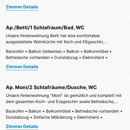
grosse Wohnküche mit
Gartenmöbel
Gefrierfach
Geschirr vorhanden
Zimmer Details
Geschirrspülbecken
Geschirrspülmaschine
Handtücher vorhanden
Kaffee-Maschine
Küche
Küchenzeile
Kühlschrank
Mikrowelle
Ap./Betti/1 Schlafraum/Bad, WC
Nichtraucher Zimmer/App./Whg.
Radio
Ruhiges Zimmer/Appartement
Tisch- und Küchenwäsche
Unsere Ferienwohnung Betti hat eine komfortabel
Wasserkocher
WiFi
Wohn-/Schlafräume getrennt
ausgestattete Wohnküche mit Koch und Eßgeschirr,
Wohnküche
Zentralheizung
Dusche
Separates WC
WC
Cerankochfeld, Backrohr, Kühlschrank mit Gefrierteil,
Backofen
Balkon (teilweise)
Balkon
Balkonmöbel
Mikrowelle, Geschirrspüler, gemütliche Sitzgarnitur, Radio und
Bettwäsche vorhanden
Dunstabzug
Elektroherd
Balkon. Ein Wohnzimmer mit ausziehbarer
Fernseher
Gefrierfach
Geschirr vorhanden
Zimmer Details
Geschirrspülbecken
Geschirrspülmaschine
Handtücher vorhanden
Kaffee-Maschine
Küche
Kühlschrank
Mikrowelle
Ap. Moni/2 Schlafräume/Dusche, WC
Nichtraucher Zimmer/App./Whg.
Radio
Ruhiges Zimmer/Appartement
Separater Wohnraum
Unsere Ferienwohnung "Moni" ist gemütlich und komplett mit
Tisch- und Küchenwäsche
Wasserkocher
WiFi
dem gesamten Koch- und Essgeschirr sowie Bettwäsche,
Wohn-/Schlafräume getrennt
Wohnzimmer
Bade- und Handtüchern ausgestattet. Die Wohnung verfügt
Backofen
Balkon
Balkonmöbel
Bettwäsche vorhanden
Zentralheizung
Dusche
Separates WC
WC
über 47m², hat 2 separate Doppelschlafzimmer, eine
Dunstabzug
Einfache Möblierung
Elektroherd
geräumige Wohnküche, einen grossen
Fernseher
Fußende der Betten offen
Gefrierfach
Zimmer Details
Geschirr vorhanden
Geschirrspülbecken