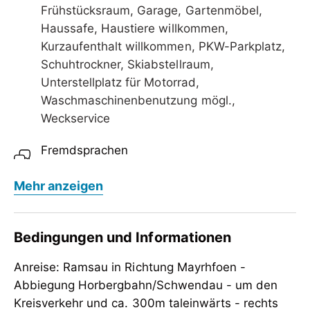
Frühstücksraum, Garage, Gartenmöbel,
Haussafe, Haustiere willkommen,
Kurzaufenthalt willkommen, PKW-Parkplatz,
Schuhtrockner, Skiabstellraum,
Unterstellplatz für Motorrad,
Waschmaschinenbenutzung mögl.,
Weckservice
Fremdsprachen
Englisch, Französisch
Mehr anzeigen
Verpflegung
Brötchenservice, Frühstück, keine
Bedingungen und Informationen
Verpflegung
Anreise: Ramsau in Richtung Mayrhfoen -
Kinder
Abbiegung Horbergbahn/Schwendau - um den
Babyphone auf Anfrage, Gitterbett /
Kreisverkehr und ca. 300m taleinwärts - rechts
Babybett, Kinderfreundlich, Kinderhochstuhl