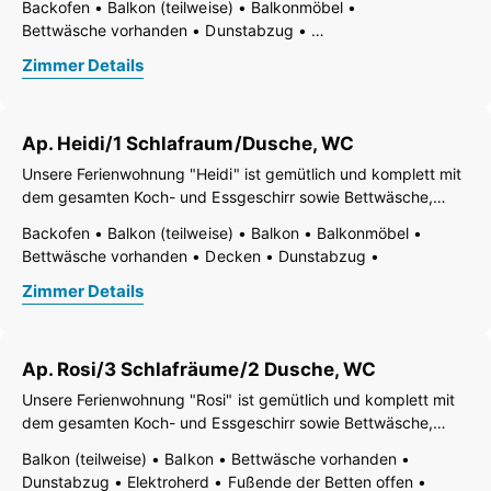
Backofen
Balkon (teilweise)
Balkonmöbel
und Terrasse. 2 Doppelschlafzimmern mit Du/WC, 1
Bettwäsche vorhanden
Dunstabzug
Dreibettzimmer mit Du/WC und einem
Einfache Möblierung
Elektroherd
Fernseher
Garten
Zimmer Details
Gartenmöbel
Gefrierfach
Geschirr vorhanden
Geschirrspülbecken
Handtücher vorhanden
Kaffee-Maschine
Küche
Kühlschrank
Radio
Ap. Heidi/1 Schlafraum/Dusche, WC
Ruhiges Zimmer/Appartement
Tisch- und Küchenwäsche
Wasserkocher
WiFi
Wohn-/Schlafräume getrennt
Unsere Ferienwohnung "Heidi" ist gemütlich und komplett mit
Dusche
WC
dem gesamten Koch- und Essgeschirr sowie Bettwäsche,
Bade- und Handtüchern ausgestattet. Die Wohnung verfügt
Backofen
Balkon (teilweise)
Balkon
Balkonmöbel
über 47m², hat eine separate Küche, ein Wohnschlafzimmer
Bettwäsche vorhanden
Decken
Dunstabzug
(Doppelbett) mit SAT-TV und
Elektroherd
Fernseher
Fußende der Betten offen
Zimmer Details
Gartenmöbel
Gefrierfach
Geschirr vorhanden
Geschirrspülbecken
Geschirrspülmaschine
Handtücher vorhanden
Kaffee-Maschine
Küche
Ap. Rosi/3 Schlafräume/2 Dusche, WC
Kühlschrank
Mikrowelle
Nichtraucher Zimmer/App./Whg.
Ohne Teppich
Radio
Unsere Ferienwohnung "Rosi" ist gemütlich und komplett mit
Ruhiges Zimmer/Appartement
Safe
Schreibtisch
dem gesamten Koch- und Essgeschirr sowie Bettwäsche,
Terrasse
Tisch- und Küchenwäsche
WiFi
Bade- und Handtüchern ausgestattet. Die Wohnung verfügt
Balkon (teilweise)
Balkon
Bettwäsche vorhanden
Wohn-/Schlafräume getrennt
Wohnküche
über 75m², hat zwei Doppel- und ein Dreibettzimmer, eine
Dunstabzug
Elektroherd
Fußende der Betten offen
Zentralheizung
Dusche
Separates WC
WC