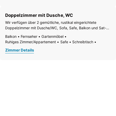
Geschirrspülmaschine
Handtücher vorhanden
Kaffee-Maschine
Küche
Kühlschrank
Mikrowelle
Doppelzimmer mit Dusche, WC
Moderne Möblierung
Ohne Teppich
Radio
Ruhiges Zimmer/Appartement
Safe
Wir verfügen über 2 gemütliche, rustikal eingerichtete
Tisch- und Küchenwäsche
WiFi
Doppelzimmer mit Dusche/WC, Sofa, Safe, Balkon und Sat-
Wohn-/Schlafräume getrennt
Zentralheizung
Dusche
TV. Von den Balkonen hat man einen herrlichen Blick auf die
Balkon
Fernseher
Gartenmöbel
Separates WC
WC
umliegenden Zillertaler Alpen. Gerne servieren wir Ihnen unser
Ruhiges Zimmer/Appartement
Safe
Schreibtisch
reichhaltiges,
Terrasse
Wickelauflage
Wohn-/Schlafräume getrennt
Zimmer Details
Zentralheizung
Dusche
WC