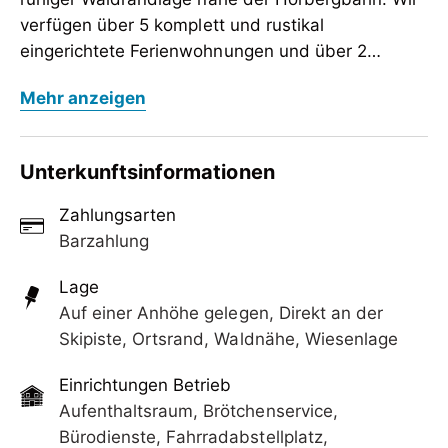
verfügen über 5 komplett und rustikal
eingerichtete Ferienwohnungen und über 2
gemütliche Doppel- bzw. Dreibettzimmer mit
Unser gemütliches Landhaus Granat liegt in
Mehr anzeigen
DU/WC/Baldon und SAT-TV.
ruhiger Waldrandlage nahe der Horbergbahn. Wir
verfügen über 5 komplett und rustikal
eingerichtete Ferienwohnungen und über 2
Unterkunftsinformationen
gemütliche Doppel- bzw. Dreibettzimmer mit
DU/WC/Baldon und SAT-TV.
Zahlungsarten
Barzahlung
Lage
Auf einer Anhöhe gelegen, Direkt an der
Skipiste, Ortsrand, Waldnähe, Wiesenlage
Einrichtungen Betrieb
Aufenthaltsraum, Brötchenservice,
Bürodienste, Fahrradabstellplatz,