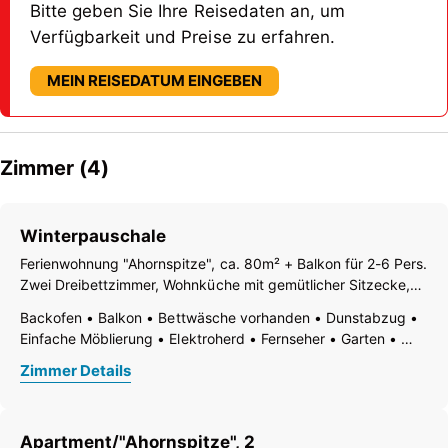
Bitte geben Sie Ihre Reisedaten an, um
Verfügbarkeit und Preise zu erfahren.
MEIN REISEDATUM EINGEBEN
Zimmer (4)
Winterpauschale
Ferienwohnung "Ahornspitze", ca. 80m² + Balkon für 2-6 Pers.
Zwei Dreibettzimmer, Wohnküche mit gemütlicher Sitzecke,
Baderaum mit Du/WC.
Backofen
Balkon
Bettwäsche vorhanden
Dunstabzug
Einfache Möblierung
Elektroherd
Fernseher
Garten
Gartenmöbel
Gefrierfach
Geschirr vorhanden
Zimmer Details
Geschirrspülbecken
Geschirrspülmaschine
Haarföhn
Handtücher vorhanden
Kaffee-Maschine
Küchenzeile
Kühlschrank
Mikrowelle
Radio
Apartment/"Ahornspitze", 2
Ruhiges Zimmer/Appartement
Terrasse