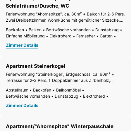
Tisch- und Küchenwäsche
Wasserkocher
Wickelauflage
Schlafräume/Dusche, WC
WiFi
Wohn-/Schlafräume getrennt
Wohnküche
Dusche
Ferienwohnung "Ahornspitze", ca. 80m² + Balkon für 2-6 Pers.
WC
Zwei Dreibettzimmer, Wohnküche mit gemütlicher Sitzecke,
Baderaum mit Du/WC.
Backofen
Balkon
Bettwäsche vorhanden
Dunstabzug
Einfache Möblierung
Elektroherd
Fernseher
Garten
Gartenmöbel
Gefrierfach
Geschirr vorhanden
Zimmer Details
Geschirrspülbecken
Geschirrspülmaschine
Haarföhn
Handtücher vorhanden
Kaffee-Maschine
Küchenzeile
Kühlschrank
Mikrowelle
Radio
Apartment Steinerkogel
Ruhiges Zimmer/Appartement
Terrasse
Tisch- und Küchenwäsche
Wasserkocher
Wickelauflage
Ferienwohnung "Steinerkogel", Erdgeschoss, ca. 60m² +
WiFi
Wohn-/Schlafräume getrennt
Wohnküche
Dusche
Terrasse für 2-3 Pers. 1 Doppelzimmer aus Zirbenholz,
WC
Wohnküche mit gemütlicher Sitzecke (Schlafcouch),
Abstellraum
Backofen
Balkonmöbel
Baderaum mit Du/WC.
Bettwäsche vorhanden
Dunstabzug
Elektroherd
Fernseher
Garten
Gartenmöbel
Gefrierfach
Zimmer Details
Geschirr vorhanden
Geschirrspülbecken
Geschirrspülmaschine
Haarföhn
Handtücher vorhanden
Haustiere nicht erlaubt
Heizung
Kaffee-Maschine
Apartment/"Ahornspitze" Winterpauschale
Kinderhochstuhl
Küche
Küchenzeile
Kühlschrank