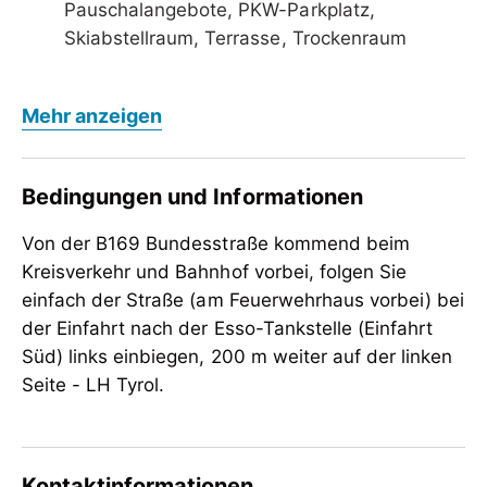
Pauschalangebote, PKW-Parkplatz,
Skiabstellraum, Terrasse, Trockenraum
Fremdsprachen
Mehr anzeigen
Englisch
Verpflegung
Bedingungen und Informationen
Brötchenservice, keine Verpflegung
Von der B169 Bundesstraße kommend beim
Kinder
Kreisverkehr und Bahnhof vorbei, folgen Sie
Gitterbett / Babybett, Kinderfreundlich,
einfach der Straße (am Feuerwehrhaus vorbei) bei
Kinderhochstuhl
der Einfahrt nach der Esso-Tankstelle (Einfahrt
Sport / Freizeit
Süd) links einbiegen, 200 m weiter auf der linken
Garten / Wiese, Liegewiese,
Seite - LH Tyrol.
Wanderungen/geführte Wanderungen
Kontaktinformationen