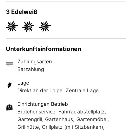
man in 10 Minuten an der Bergbahn. Idealer
Ausgangspunkt für viele Wanderungen. Ein s
3 Edelweiß
Unterkunftsinformationen
Zahlungsarten
Barzahlung
Lage
Direkt an der Loipe, Zentrale Lage
Einrichtungen Betrieb
Brötchenservice, Fahrradabstellplatz,
Gartengrill, Gartenhaus, Gartenmöbel,
Grillhütte, Grillplatz (mit Sitzbänken),