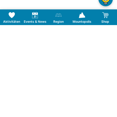
Aktivitäten
Events & News
Region
Mountopolis
Shop
Folge uns auf Social Media
KONTAKT
TOURISMUSVERBAND MAYRHOFEN
T:
+43 5285 6760
|
info@mayrhofen.at
MAYRHOFNER BERGBAHNEN AG
T:
+43 5285 62277
|
info@mayrhofner-
bergbahnen.com