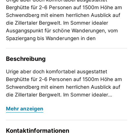
Berghütte für 2-6 Personen auf 1500m Höhe am
Schwendberg mit einem herrlichen Ausblick auf
die Zillertaler Bergwelt. Im Sommer idealer
Ausgangspunkt für schöne Wanderungen, vom
Spaziergang bis Wanderungen in den
Beschreibung
Urige aber doch komfortabel ausgestattet
Bergh
ü
tte f
ü
r 2-6 Personen auf 1500m H
ö
he am
Schwendberg mit einem herrlichen Ausblick auf
die Zillertaler Bergwelt. Im Sommer idealer
Ausgangspunkt f
Urige aber doch komfortabel ausgestattet
ü
r sch
ö
ne Wanderungen, vom
Mehr anzeigen
Spaziergang bis Wanderungen in den hoch
Bergh
ü
tte f
ü
r 2-6 Personen auf 1500m H
ö
he am
alpinen Bereich. Im Winter direkte Anbindung mit
Schwendberg mit einem herrlichen Ausblick auf
der neuen M
die Zillertaler Bergwelt. Im Sommer idealer
ö
slbahn ins Mayrhofner Skigbiet bzw.
Kontaktinformationen