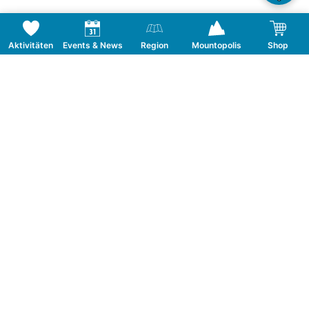
Aktivitäten
Events & News
Region
Mountopolis
Shop
Folge uns auf Social Media
KONTAKT
TOURISMUSVERBAND MAYRHOFEN
T:
+43 5285 6760
|
info@mayrhofen.at
MAYRHOFNER BERGBAHNEN AG
T:
+43 5285 62277
|
info@mayrhofner-
bergbahnen.com