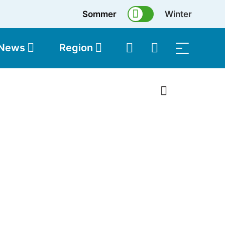
Sommer
Winter
 News
Region
topolis
Shop
1 von 20