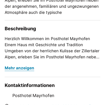
Alpen, erleben Sie im Posthotel Mayrhofen neben
der angenehmen, familiären und ungezwungenen
Atmosphäre auch die typische
Beschreibung
Herzlich Willkommen im Posthotel Mayrhofen
Einem Haus mit Geschichte und Tradition
Umgeben von der herrlichen Kulisse der Zillertaler
Alpen, erleben Sie im Posthotel Mayrhofen neben
der angenehmen, familiären und ungezwungenen
Herzlich Willkommen im Posthotel Mayrhofen
Mehr anzeigen
Atmosphäre auch die typische Zillertaler
Einem Haus mit Geschichte und Tradition
Gastfreundschaft. Unser *** Hotel Garni
Umgeben von der herrlichen Kulisse der Zillertaler
Posthotel Mayrhofen liegt im Ortszentrum - am
Alpen, erleben Sie im Posthotel Mayrhofen neben
Kontaktinformationen
Marienbrunnen und stellt somit einen idealen
der angenehmen, familiären und ungezwungenen
Ausgangspunkt für einen erholsamen und doch
Atmosphäre auch die typische Zillertaler
Posthotel Mayrhofen
aktiven Urlaub dar. Im Sommer mit Wandern,
Gastfreundschaft. Unser *** Hotel Garni