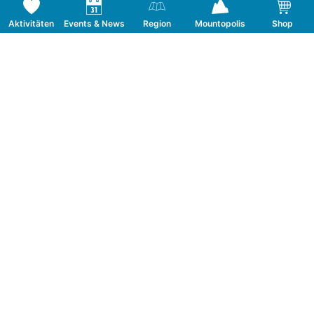
Aktivitäten
Events & News
Region
Mountopolis
Shop
Folge uns auf Social Media
KONTAKT
TOURISMUSVERBAND MAYRHOFEN
T:
+43 5285 6760
|
info@mayrhofen.at
MAYRHOFNER BERGBAHNEN AG
T:
+43 5285 62277
|
info@mayrhofner-
bergbahnen.com