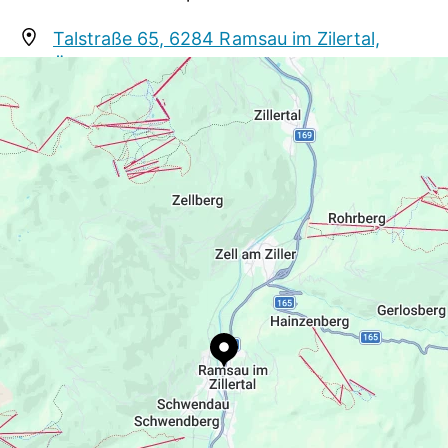
Kundennähe im Zillertal.
Talstraße 65, 6284 Ramsau im Zilertal,
Österreich
info@sport-schiestl.at
05282 4315
https://sport-schiestl.at/