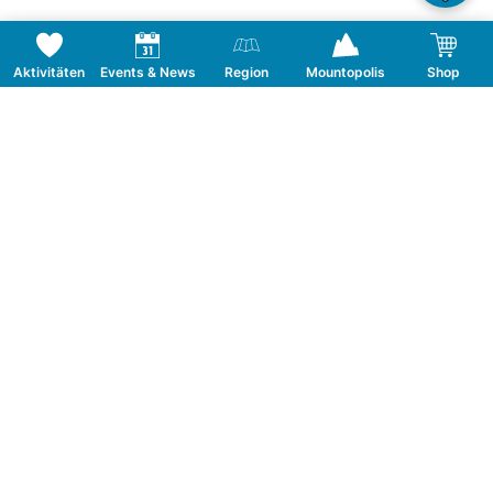
Aktivitäten
Events & News
Region
Mountopolis
Shop
Folge uns auf Social Media
KONTAKT
TOURISMUSVERBAND MAYRHOFEN
T:
+43 5285 6760
|
info@mayrhofen.at
MAYRHOFNER BERGBAHNEN AG
T:
+43 5285 62277
|
info@mayrhofner-
bergbahnen.com