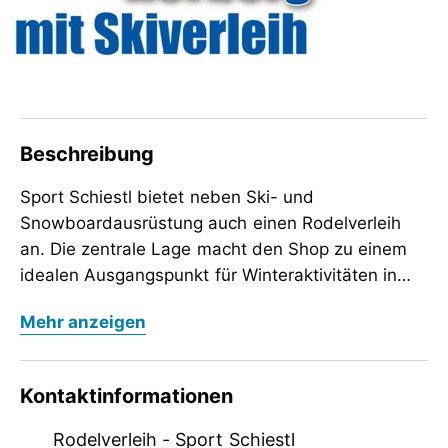
Beschreibung
Sport Schiestl bietet neben Ski- und
Snowboardausrüstung auch einen Rodelverleih
an. Die zentrale Lage macht den Shop zu einem
idealen Ausgangspunkt für Winteraktivitäten in
der Region. Mit über 30 Jahren Erfahrung steht
Sport Schiestl bietet neben Ski- und
Mehr anzeigen
Sport Schiestl für Qualität, Service und
Snowboardausrüstung auch einen Rodelverleih
Kundennähe im Zillertal.
an. Die zentrale Lage macht den Shop zu einem
idealen Ausgangspunkt für Winteraktivitäten in
Kontaktinformationen
der Region. Mit über 30 Jahren Erfahrung steht
Sport Schiestl für Qualität, Service und
Rodelverleih - Sport Schiestl