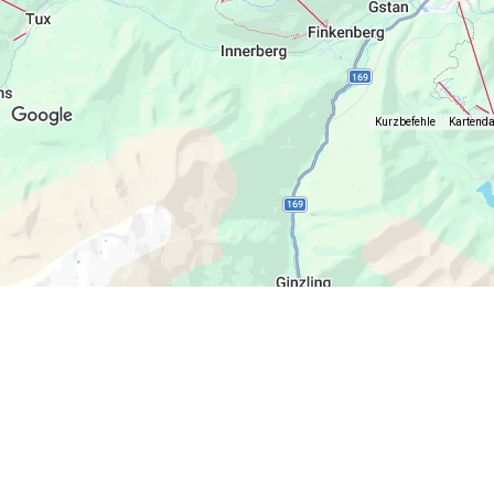
Kurzbefehle
Kartend