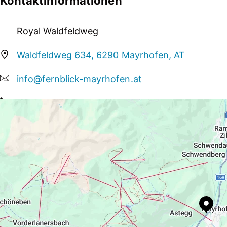
Kontaktinformationen
auch im Sommer haben Sie zahlreiche Freizeitaktivitäte
samt Hintertuxer Gletscher sind vorhanden. Natürlich s
Royal Waldfeldweg
Alpen ein Highlight Ihres Sommerurlaubes.
Waldfeldweg 634, 6290 Mayrhofen, AT
info@fernblick-mayrhofen.at
+43 664 23 25 805
http://www.royal-waldfeld.at