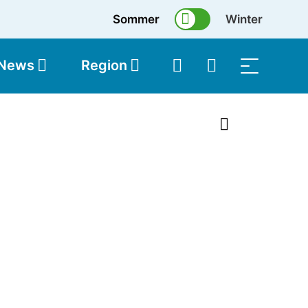
Sommer
Winter
 News
Region
topolis
Shop
1 von 10