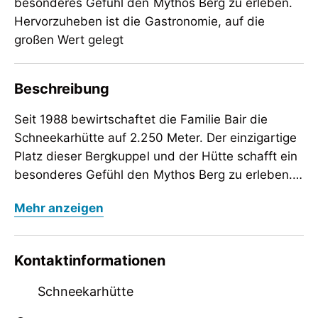
besonderes Gefühl den Mythos Berg zu erleben.
Hervorzuheben ist die Gastronomie, auf die
großen Wert gelegt
Beschreibung
Seit 1988 bewirtschaftet die Familie Bair die
Schneekarhütte auf 2.250 Meter. Der einzigartige
Platz dieser Bergkuppel und der Hütte schafft ein
besonderes Gefühl den Mythos Berg zu erleben.
Hervorzuheben ist die Gastronomie, auf die
Seit 1988 bewirtschaftet die Familie Bair die
Mehr anzeigen
großen Wert gelegt wird. Viele Produkte stammen
Schneekarhütte auf 2.250 Meter. Der einzigartige
aus der eigenen biologisch-zertifizierten
Platz dieser Bergkuppel und der Hütte schafft ein
Bergbauern Landwirtschaft. Es wird speziell
besonderes Gefühl den Mythos Berg zu erleben.
Kontaktinformationen
darauf geachtet dass vorwiegend Lebensmittel
Hervorzuheben ist die Gastronomie, auf die
aus der Region ihren Anklang finden. Die Familie
großen Wert gelegt wird. Viele Produkte stammen
Schneekarhütte
hat sich auch verstärkt dem Wein zugewendet
aus der eigenen biologisch-zertifizierten